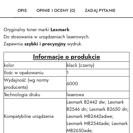
OPIS
OPINIE I OCENY (0)
ZADAJ PYTANIE
Oryginalny toner marki
Lexmark
Do stosowania w urządzeniach laserowych.
Zapewnia
szybki i precyzyjny
wydruk.
Informacje o produkcie
kolor
black (czarny)
Ilośc w opakowaniu
1
Wydajność (wg normy
6000
producenta)
Technologia druku
laserowa
Lexmark B2442 dw; Lexmark
B2546 dn; Lexmark B2650 dn;
Kompatybilne urządzenia
Lexmark MB2442adwe;
Lexmark MB2546ade; Lexmark
MB2650ade;