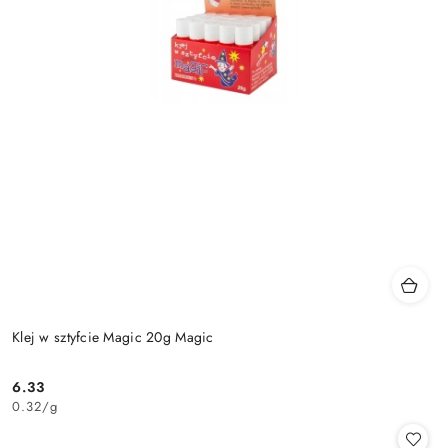
Klej w sztyfcie Magic 20g Magic
6.33
Cena:
0.32
/
g