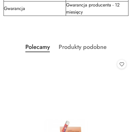
Gwarancja producenta - 12
Gwarancja
miesięcy
Produkty
Produkty
Polecamy
Produkty podobne
Pomiń karuzelę produktów
o
o
statusie:
statusie: