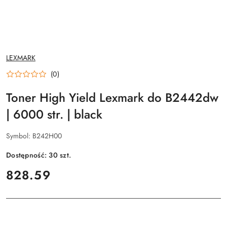
NAZWA
LEXMARK
PRODUCENTA:
(0)
Toner High Yield Lexmark do B2442dw
| 6000 str. | black
Symbol:
B242H00
Dostępność:
30
szt.
cena:
828.59