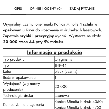
OPIS
OPINIE I OCENY (0)
ZADAJ PYTANIE
Oryginalny, czarny toner marki Konica Minolta
1 sztuki w
opakowaniu
Toner do stosowania w drukarkach laserowych.
Zapewnia
szybki i precyzyjny
wydruk. Wystarcza na około
20 000 stron A4
przy 5% zadruku.
Informacje o produkcie
Typ produktu
Oryginalny
Typ
TNP-44
kolor
black (czarny)
Ilośc w opakowaniu
1
Wydajność (wg normy
20 000
producenta)
Technologia druku
laserowa
Konica Minolta bizhub 4050;
Kompatybilne urządzenia
Konica Minolta bizhub 4750;