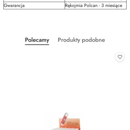
Gwarancja
Rękojmia Polcan - 3 miesiące
Produkty
Produkty
Polecamy
Produkty podobne
Pomiń karuzelę produktów
o
o
statusie:
statusie: