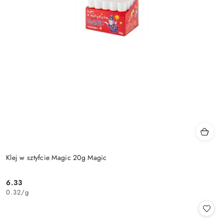
Klej w sztyfcie Magic 20g Magic
6.33
Cena:
0.32
/
g