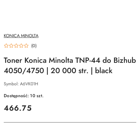
NAZWA
KONICA MINOLTA
PRODUCENTA:
(0)
Toner Konica Minolta TNP-44 do Bizhub
4050/4750 | 20 000 str. | black
Symbol:
A6VK01H
Dostępność:
10
szt.
cena:
466.75