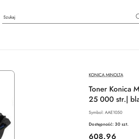
NAZWA
KONICA MINOLTA
PRODUCENTA:
Toner Konica 
25 000 str.| b
Symbol:
AAE1050
Dostępność:
30
szt.
cena:
608.96