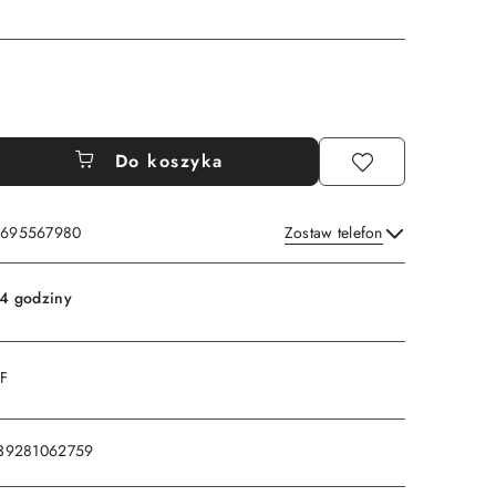
Do koszyka
: 695567980
Zostaw telefon
Wyślij
4 godziny
DF
39281062759