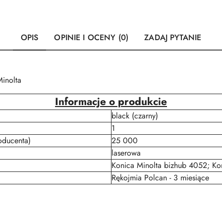
OPIS
OPINIE I OCENY (0)
ZADAJ PYTANIE
Minolta
Informacje o produkcie
black (czarny)
1
oducenta)
25 000
laserowa
Konica Minolta bizhub 4052; Ko
Rękojmia Polcan - 3 miesiące