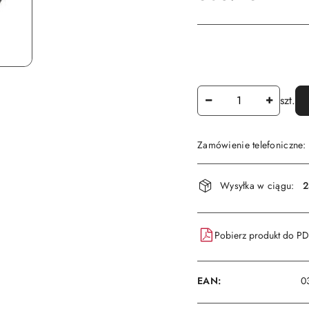
Ilość
szt.
Zamówienie telefoniczne
Dostępność
Wysyłka w ciągu:
2
i
dostawa
Pobierz produkt do P
EAN:
0