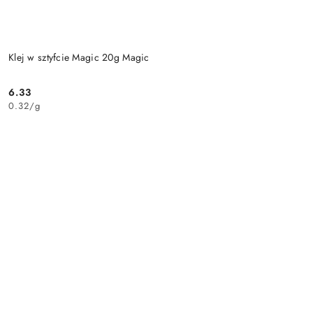
Klej w sztyfcie Magic 20g Magic
6.33
Cena:
0.32
/
g