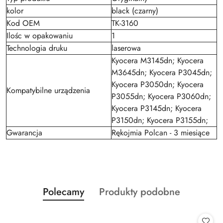
kolor
black (czarny)
Kod OEM
TK-3160
Ilośc w opakowaniu
1
Technologia druku
laserowa
Kyocera M3145dn; Kyocera
M3645dn; Kyocera P3045dn;
Kyocera P3050dn; Kyocera
Kompatybilne urządzenia
P3055dn; Kyocera P3060dn;
Kyocera P3145dn; Kyocera
P3150dn; Kyocera P3155dn;
Gwarancja
Rękojmia Polcan - 3 miesiące
Produkty
Produkty
Polecamy
Produkty podobne
Pomiń karuzelę produktów
o
o
statusie:
statusie: