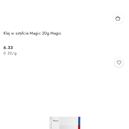
Klej w sztyfcie Magic 20g Magic
6.33
Cena:
0.32
/
g