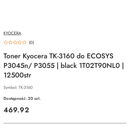
NAZWA
KYOCERA
PRODUCENTA:
(0)
Toner Kyocera TK-3160 do ECOSYS
P3045n/ P3055 | black 1T02T90NL0 |
12500str
Symbol:
TK-3160
Dostępność:
20
szt.
cena:
469.92