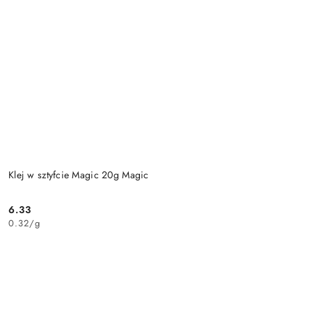
Klej w sztyfcie Magic 20g Magic
6.33
Cena:
0.32
/
g