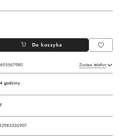
Do koszyka
: 695567980
Zostaw telefon
Wyślij
4 godziny
DF
32983036907