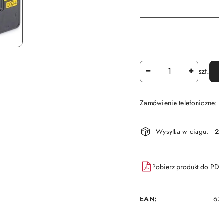
Ilość
szt.
Zamówienie telefoniczne
Dostępność
Wysyłka w ciągu:
2
i
dostawa
Pobierz produkt do P
EAN:
6