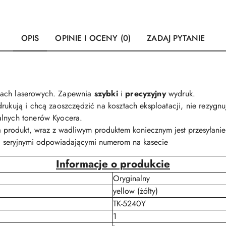
OPIS
OPINIE I OCENY (0)
ZADAJ PYTANIE
kach laserowych. Zapewnia
szybki
i
precyzyjny
wydruk.
rukują i chcą zaoszczędzić na kosztach eksploatacji, nie rezygnu
alnych tonerów Kyocera.
a produkt, wraz z wadliwym produktem koniecznym jest przesyłan
 seryjnymi odpowiadającymi numerom na kasecie
Informacje o produkcie
Oryginalny
yellow (żółty)
TK-5240Y
1