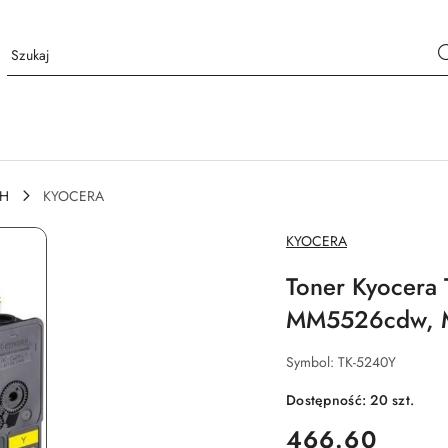
CH
KYOCERA
NAZWA
KYOCERA
PRODUCENTA:
Toner Kyocera
MM5526cdw, M
Symbol:
TK-5240Y
Dostępność:
20
szt.
cena:
466.60