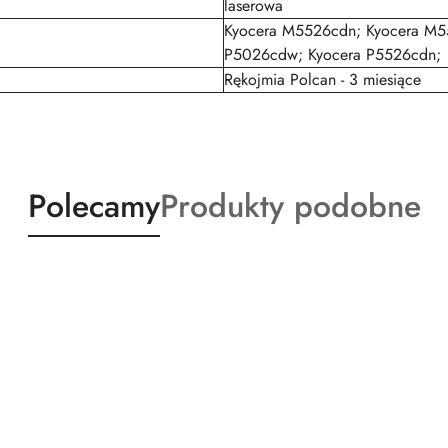
laserowa
Kyocera M5526cdn; Kyocera M5
P5026cdw; Kyocera P5526cdn;
Rękojmia Polcan - 3 miesiące
Produkty
Produkty
Polecamy
Produkty podobne
o
o
statusie:
statusie: