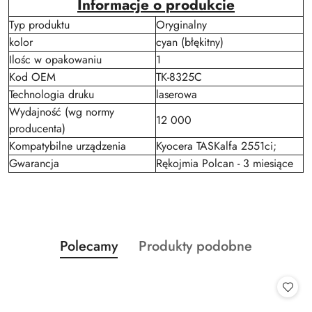
Informacje o produkcie
Typ produktu
Oryginalny
kolor
cyan (błękitny)
Ilośc w opakowaniu
1
Kod OEM
TK-8325C
Technologia druku
laserowa
Wydajność (wg normy
12 000
producenta)
Kompatybilne urządzenia
Kyocera TASKalfa 2551ci;
Gwarancja
Rękojmia Polcan - 3 miesiące
Produkty
Produkty
Polecamy
Produkty podobne
Pomiń karuzelę produktów
o
o
statusie:
statusie: