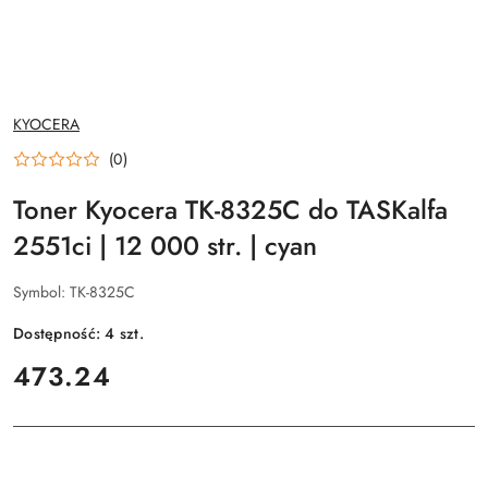
NAZWA
KYOCERA
PRODUCENTA:
(0)
Toner Kyocera TK-8325C do TASKalfa
2551ci | 12 000 str. | cyan
Symbol:
TK-8325C
Dostępność:
4
szt.
cena:
473.24