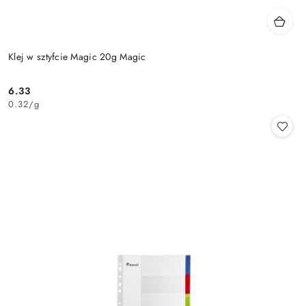
Klej w sztyfcie Magic 20g Magic
6.33
Cena:
0.32
/
g