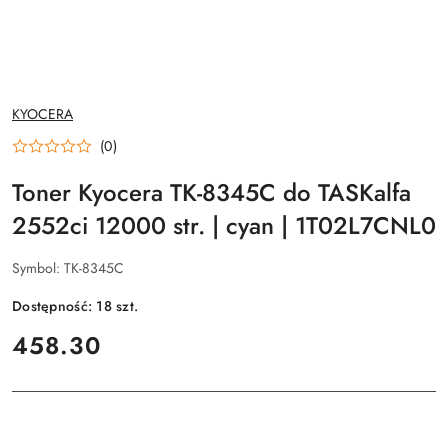
NAZWA
KYOCERA
PRODUCENTA:
(0)
Toner Kyocera TK-8345C do TASKalfa
2552ci 12000 str. | cyan | 1T02L7CNL0
Symbol:
TK-8345C
Dostępność:
18
szt.
cena:
458.30