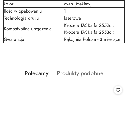
kolor
cyan (błękitny)
Ilośc w opakowaniu
1
Technologia druku
laserowa
Kyocera TASKalfa 2552ci;
Kompatybilne urządzenia
Kyocera TASKalfa 2553ci;
Gwarancja
Rękojmia Polcan - 3 miesiące
Produkty
Produkty
Polecamy
Produkty podobne
Pomiń karuzelę produktów
o
o
statusie:
statusie: