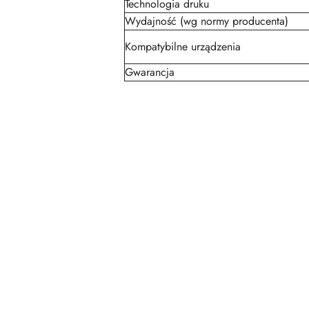
Technologia druku
Wydajność (wg normy producenta)
Kompatybilne urządzenia
Gwarancja
Pomiń karuzelę produktów