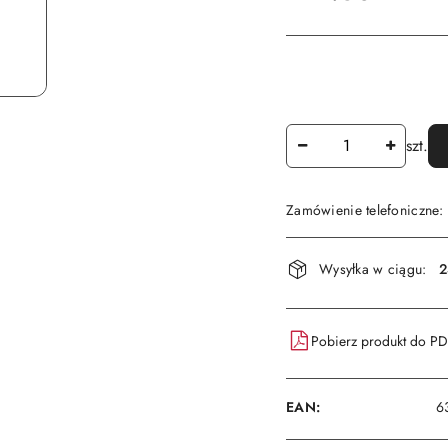
Ilość
szt.
Zamówienie telefoniczne
Dostępność
Wysyłka w ciągu:
2
i
dostawa
Pobierz produkt do P
EAN:
6