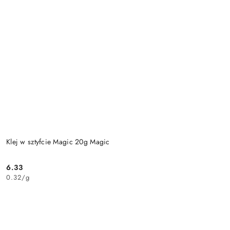
Klej w sztyfcie Magic 20g Magic
6.33
Cena:
0.32
/
g