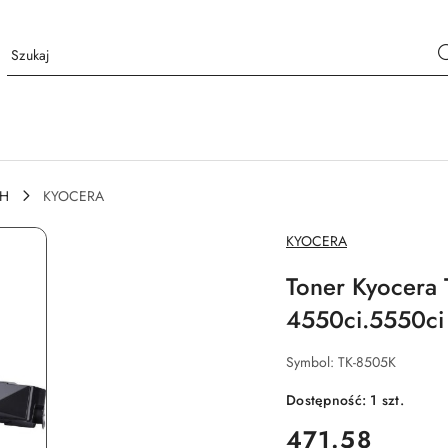
CH
KYOCERA
NAZWA
KYOCERA
PRODUCENTA:
Toner Kyocera
4550ci.5550ci |
Symbol:
TK-8505K
Dostępność:
1
szt.
cena:
471.58