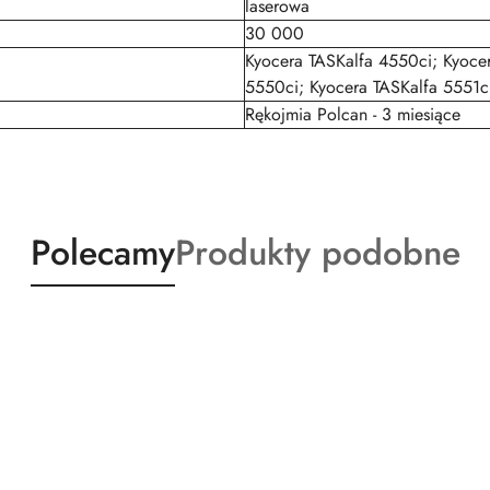
laserowa
30 000
Kyocera TASKalfa 4550ci; Kyocer
5550ci; Kyocera TASKalfa 5551c
Rękojmia Polcan - 3 miesiące
Produkty
Produkty
Polecamy
Produkty podobne
o
o
statusie:
statusie: