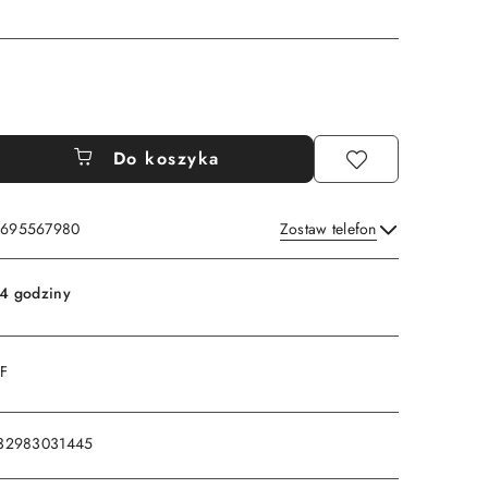
Do koszyka
: 695567980
Zostaw telefon
Wyślij
4 godziny
DF
32983031445