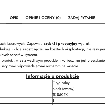
OPIS
OPINIE I OCENY (0)
ZADAJ PYTANIE
.
kach laserowych. Zapewnia
szybki
i
precyzyjny
wydruk.
rukują i chcą zaoszczędzić na kosztach eksploatacji, nie rezygnu
alnych tonerów Kyocera.
a produkt, wraz z wadliwym produktem koniecznym jest przesyłan
 seryjnymi odpowiadającymi numerom na kasecie
Informacje o produkcie
Oryginalny
black (czarny)
TK-8505K
1