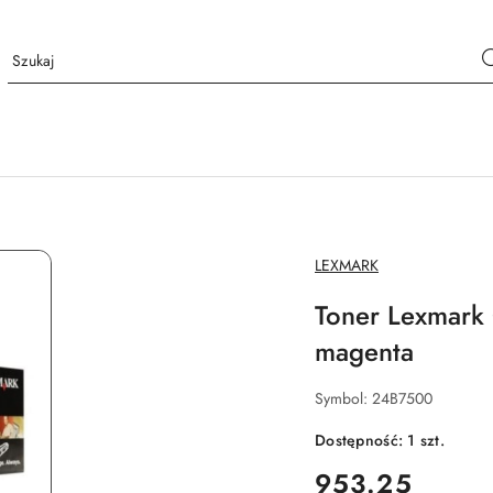
NAZWA
LEXMARK
PRODUCENTA:
Toner Lexmark 
magenta
Symbol:
24B7500
Dostępność:
1
szt.
cena:
953.25