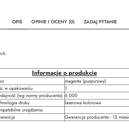
OPIS
OPINIE I OCENY (0)
ZADAJ PYTANIE
ych.
Informacje o produkcie
or
magenta (purpurowy)
ośc w opakowaniu
1
dajność (wg normy producenta)
6 000
chnologia druku
laserowa kolorowa
mpatybilne urządzenia
arancja
Gwarancja producenta - 12 miesi