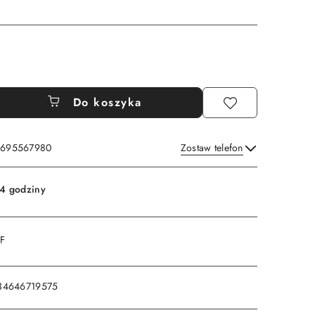
Do koszyka
: 695567980
Zostaw telefon
Wyślij
4 godziny
DF
34646719575