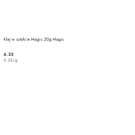
Klej w sztyfcie Magic 20g Magic
6.33
Cena:
0.32
/
g