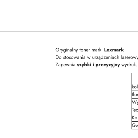
Oryginalny toner marki
Lexmark
Do stosowania w urządzeniach laserow
Zapewnia
szybki i precyzyjny
wydruk.
kol
Il
Wy
Te
Ko
Gw