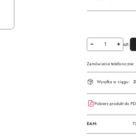
Ilość
szt.
Zamówienie telefoniczne
Dostępność
Wysyłka w ciągu:
2
i
dostawa
Pobierz produkt do P
EAN:
7