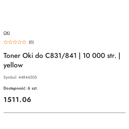
NAZWA
OKI
PRODUCENTA:
(0)
Toner Oki do C831/841 | 10 000 str. |
yellow
Symbol:
44844505
Dostępność:
6
szt.
cena:
1511.06