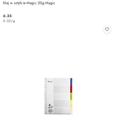
Klej w sztyfcie Magic 20g Magic
6.33
Cena:
0.32
/
g