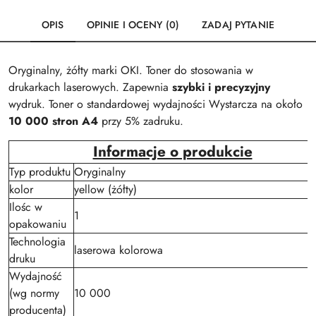
OPIS
OPINIE I OCENY (0)
ZADAJ PYTANIE
Oryginalny, żółty marki OKI. Toner do stosowania w
drukarkach laserowych. Zapewnia
szybki i precyzyjny
wydruk. Toner o standardowej wydajności Wystarcza na około
10 000 stron A4
przy 5% zadruku.
Informacje o produkcie
Typ produktu
Oryginalny
kolor
yellow (żółty)
Ilośc w
1
opakowaniu
Technologia
laserowa kolorowa
druku
Wydajność
(wg normy
10 000
producenta)