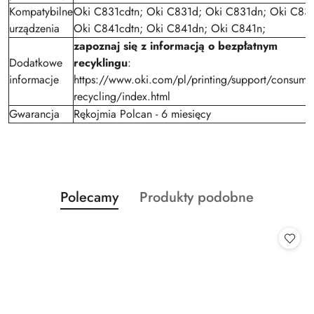
Kompatybilne
Oki C831cdtn; Oki C831d; Oki C831dn; Oki C831
urządzenia
Oki C841cdtn; Oki C841dn; Oki C841n;
zapoznaj się z informacją o bezpłatnym
Dodatkowe
recyklingu
:
informacje
https://www.oki.com/pl/printing/support/consumab
recycling/index.html
Gwarancja
Rękojmia Polcan - 6 miesięcy
Produkty
Produkty
Polecamy
Produkty podobne
Pomiń karuzelę produktów
o
o
statusie:
statusie: