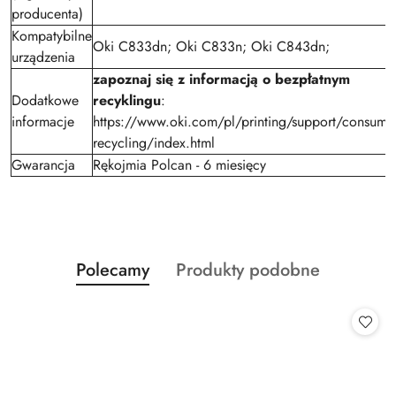
producenta)
Kompatybilne
Oki C833dn; Oki C833n; Oki C843dn;
urządzenia
zapoznaj się z informacją o bezpłatnym
Dodatkowe
recyklingu
:
informacje
https://www.oki.com/pl/printing/support/consumab
recycling/index.html
Gwarancja
Rękojmia Polcan - 6 miesięcy
Produkty
Produkty
Polecamy
Produkty podobne
Pomiń karuzelę produktów
o
o
statusie:
statusie: