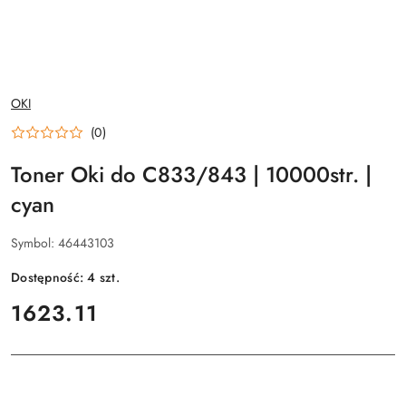
NAZWA
OKI
PRODUCENTA:
(0)
Toner Oki do C833/843 | 10000str. |
cyan
Symbol:
46443103
Dostępność:
4
szt.
cena:
1623.11