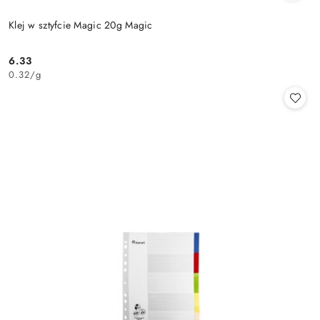
Klej w sztyfcie Magic 20g Magic
6.33
Cena:
0.32
/
g