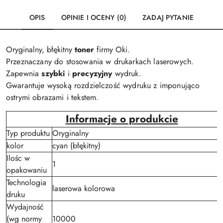
OPIS
OPINIE I OCENY (0)
ZADAJ PYTANIE
Oryginalny, błękitny
toner
firmy Oki.
Przeznaczany do stosowania w drukarkach laserowych.
Zapewnia
szybki
i
precyzyjny
wydruk.
Gwarantuje wysoką rozdzielczość wydruku z imponująco
ostrymi obrazami i tekstem.
Informacje o produkcie
Typ produktu
Oryginalny
kolor
cyan (błękitny)
Ilośc w
1
opakowaniu
Technologia
laserowa kolorowa
druku
Wydajność
(wg normy
10000