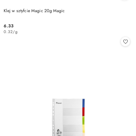
Klej w sztyfcie Magic 20g Magic
6.33
Cena:
0.32
/
g