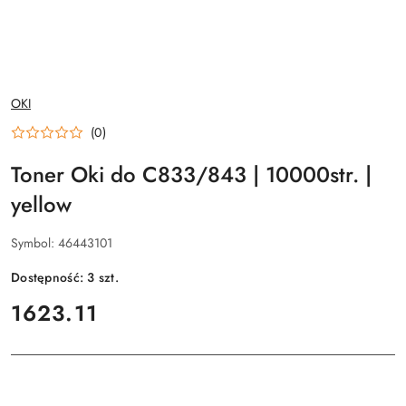
NAZWA
OKI
PRODUCENTA:
(0)
Toner Oki do C833/843 | 10000str. |
yellow
Symbol:
46443101
Dostępność:
3
szt.
cena:
1623.11