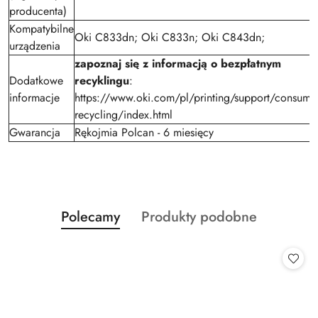
producenta)
Kompatybilne
Oki C833dn; Oki C833n; Oki C843dn;
urządzenia
zapoznaj się z informacją o bezpłatnym
Dodatkowe
recyklingu
:
informacje
https://www.oki.com/pl/printing/support/consumab
recycling/index.html
Gwarancja
Rękojmia Polcan - 6 miesięcy
Produkty
Produkty
Polecamy
Produkty podobne
Pomiń karuzelę produktów
o
o
statusie:
statusie: