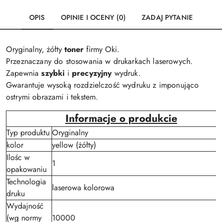
OPIS
OPINIE I OCENY (0)
ZADAJ PYTANIE
Oryginalny, żółty
toner
firmy Oki.
Przeznaczany do stosowania w drukarkach laserowych.
Zapewnia
szybki
i
precyzyjny
wydruk.
Gwarantuje wysoką rozdzielczość wydruku z imponująco
ostrymi obrazami i tekstem.
Informacje o produkcie
Typ produktu
Oryginalny
kolor
yellow (żółty)
Ilośc w
1
opakowaniu
Technologia
laserowa kolorowa
druku
Wydajność
(wg normy
10000