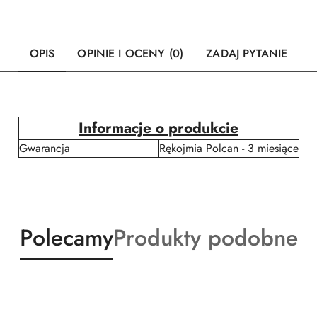
OPIS
OPINIE I OCENY (0)
ZADAJ PYTANIE
Informacje o produkcie
Gwarancja
Rękojmia Polcan - 3 miesiące
Produkty
Produkty
Polecamy
Produkty podobne
o
o
statusie:
statusie: