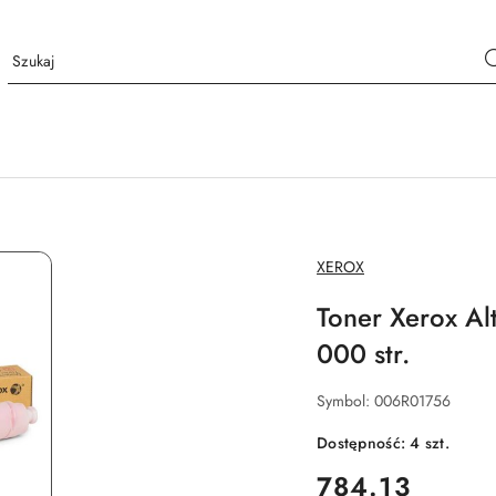
NAZWA
XEROX
PRODUCENTA:
Toner Xerox Al
000 str.
Symbol:
006R01756
Dostępność:
4
szt.
cena:
784.13