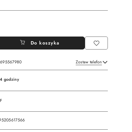
Do koszyka
: 695567980
Zostaw telefon
Wyślij
4 godziny
DF
95205617566