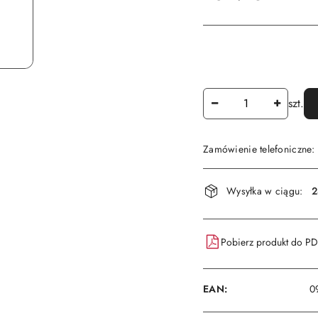
Ilość
szt.
Zamówienie telefoniczne
Dostępność
Wysyłka w ciągu:
2
i
dostawa
Pobierz produkt do P
EAN:
0