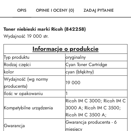
OPIS
OPINIE I OCENY (0)
ZADAJ PYTANIE
Toner niebieski marki Ricoh (842258)
Wydajność 19 000 str.
Informacje o produkcie
Typ produktu
oryginalny
Rodzaj części
Cyan Toner Cartridge
kolor
cyan (błękitny)
Wydajność (wg normy
19 000
producenta)
Ilośc w opakowaniu
1
Ricoh IM C 3000; Ricoh IM C
Kompatybilne urządzenia
3000 A; Ricoh IM C 3500;
Ricoh IM C 3500 A;
Gwarancja producenta - 6
Gwarancja
miesięcy