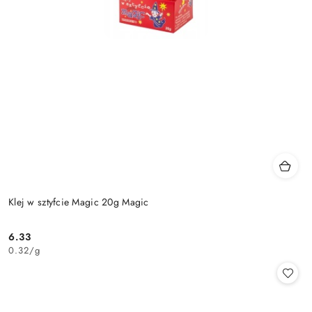
Klej w sztyfcie Magic 20g Magic
6.33
Cena:
0.32
/
g