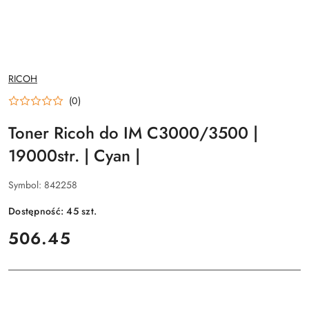
NAZWA
RICOH
PRODUCENTA:
(0)
Toner Ricoh do IM C3000/3500 |
19000str. | Cyan |
Symbol:
842258
Dostępność:
45
szt.
cena:
506.45