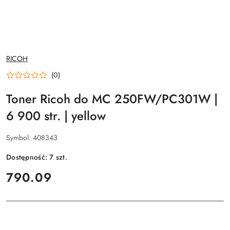
NAZWA
RICOH
PRODUCENTA:
(0)
Toner Ricoh do MC 250FW/PC301W |
6 900 str. | yellow
Symbol:
408343
Dostępność:
7
szt.
cena:
790.09