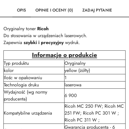
OPIS
OPINIE I OCENY (0)
ZADAJ PYTANIE
Oryginalny toner
Ricoh
Do stosowania w urządzeniach laserowych.
Zapewnia
szybki i precyzyjny
wydruk.
Informacje o produkcie
Typ produktu
Oryginalny
kolor
yellow (żółty)
Ilośc w opakowaniu
1
Technologia druku
laserowa
Wydajność (wg normy
6 900
producenta)
Ricoh MC 250 FW; Ricoh MC
Kompatybilne urządzenia
251 FW; Ricoh PC 301 W ;
Ricoh PC 311 W ;
Gwarancja producenta - 6