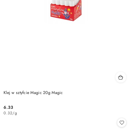
Klej w sztyfcie Magic 20g Magic
6.33
Cena:
0.32
/
g