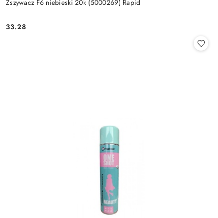
Zszywacz F6 niebieski 20k (5000269) Rapid
33.28
Cena: