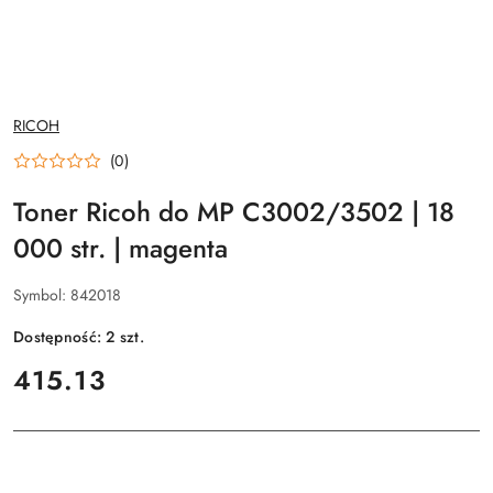
NAZWA
RICOH
PRODUCENTA:
(0)
Toner Ricoh do MP C3002/3502 | 18
000 str. | magenta
Symbol:
842018
Dostępność:
2
szt.
cena:
415.13