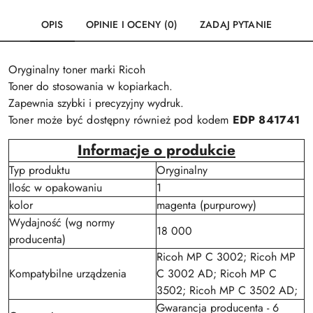
OPIS
OPINIE I OCENY (0)
ZADAJ PYTANIE
Oryginalny toner marki Ricoh
Toner do stosowania w kopiarkach.
Zapewnia szybki i precyzyjny wydruk.
Toner może być dostępny również pod kodem
EDP 841741
Informacje o produkcie
Typ produktu
Oryginalny
Ilośc w opakowaniu
1
kolor
magenta (purpurowy)
Wydajność (wg normy
18 000
producenta)
Ricoh MP C 3002; Ricoh MP
Kompatybilne urządzenia
C 3002 AD; Ricoh MP C
3502; Ricoh MP C 3502 AD;
Gwarancja producenta - 6