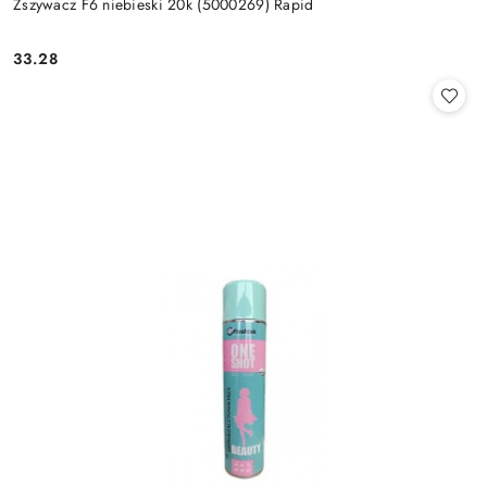
Zszywacz F6 niebieski 20k (5000269) Rapid
33.28
Cena: