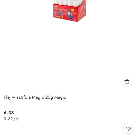
Klej w sztyfcie Magic 20g Magic
6.33
Cena:
0.32
/
g