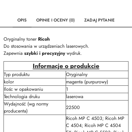
OPIS
OPINIE I OCENY (0)
ZADAJ PYTANIE
Oryginalny toner
Ricoh
Do stosowania w urządzeniach laserowych.
Zapewnia
szybki i precyzyjny
wydruk.
Informacje o produkcie
Typ produktu
Oryginalny
kolor
magenta (purpurowy)
Ilośc w opakowaniu
1
Technologia druku
laserowa
Wydajność (wg normy
22500
producenta)
Ricoh MP C 4503; Ricoh MP
C 4504; Ricoh MP C 4504