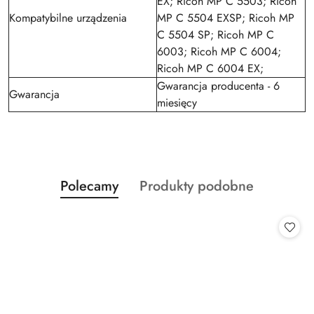
EX; Ricoh MP C 5503; Ricoh
Kompatybilne urządzenia
MP C 5504 EXSP; Ricoh MP
C 5504 SP; Ricoh MP C
6003; Ricoh MP C 6004;
Ricoh MP C 6004 EX;
Gwarancja producenta - 6
Gwarancja
miesięcy
Produkty
Produkty
Polecamy
Produkty podobne
Pomiń karuzelę produktów
o
o
statusie:
statusie: