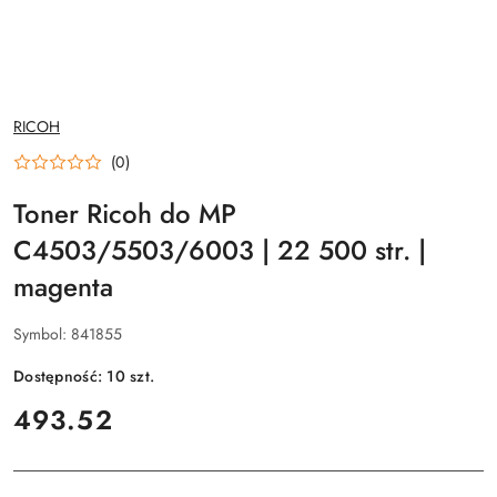
NAZWA
RICOH
PRODUCENTA:
(0)
Toner Ricoh do MP
C4503/5503/6003 | 22 500 str. |
magenta
Symbol:
841855
Dostępność:
10
szt.
cena:
493.52