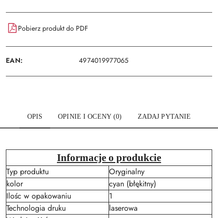
Wyślij
dostawa
Pobierz produkt do PDF
EAN:
4974019977065
OPIS
OPINIE I OCENY (0)
ZADAJ PYTANIE
Informacje o produkcie
Typ produktu
Oryginalny
kolor
cyan (błękitny)
Ilośc w opakowaniu
1
Technologia druku
laserowa