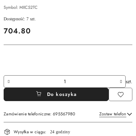
Symbol:
MXC52TC
Dostępność:
7
szt.
cena:
704.80
Ilość
szt.
Do koszyka
Zamówienie telefoniczne: 695567980
Zostaw telefon
Dostępność
Wysyłka w ciągu:
24 godziny
i