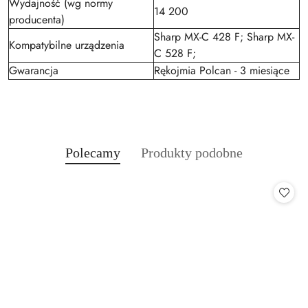
Wydajność (wg normy
14 200
producenta)
Sharp MX-C 428 F; Sharp MX-
Kompatybilne urządzenia
C 528 F;
Gwarancja
Rękojmia Polcan - 3 miesiące
Produkty
Produkty
Polecamy
Produkty podobne
Pomiń karuzelę produktów
o
o
statusie:
statusie: