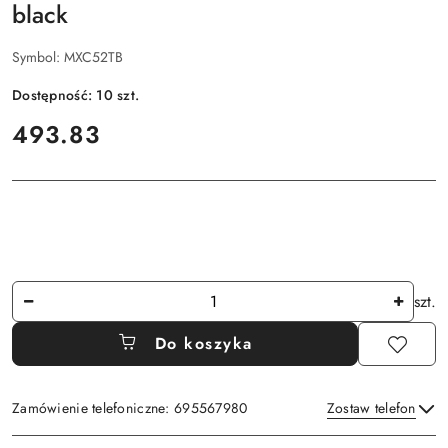
black
Symbol:
MXC52TB
Dostępność:
10
szt.
cena:
493.83
Ilość
szt.
Do koszyka
Zamówienie telefoniczne: 695567980
Zostaw telefon