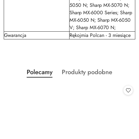
5050 N; Sharp MX-5070 N;
Sharp MX-6000 Series; Sharp
MX-6050 N; Sharp MX-6050
V; Sharp MX-6070 N;
Gwarancja
Rękojmia Polcan - 3 miesiące
Produkty
Produkty
Polecamy
Produkty podobne
Pomiń karuzelę produktów
o
o
statusie:
statusie: