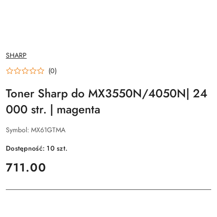
NAZWA
SHARP
PRODUCENTA:
(0)
Toner Sharp do MX3550N/4050N| 24
000 str. | magenta
Symbol:
MX61GTMA
Dostępność:
10
szt.
cena:
711.00