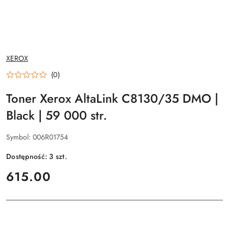
NAZWA
XEROX
PRODUCENTA:
(0)
Toner Xerox AltaLink C8130/35 DMO |
Black | 59 000 str.
Symbol:
006R01754
Dostępność:
3
szt.
cena:
615.00