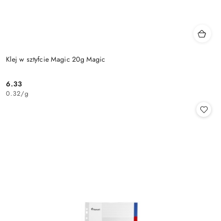
Klej w sztyfcie Magic 20g Magic
6.33
Cena:
0.32
/
g