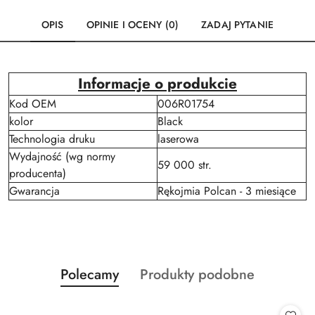
OPIS
OPINIE I OCENY (0)
ZADAJ PYTANIE
Informacje o produkcie
Kod OEM
006R01754
kolor
Black
Technologia druku
laserowa
Wydajność (wg normy
59 000 str.
producenta)
Gwarancja
Rękojmia Polcan - 3 miesiące
Produkty
Produkty
Polecamy
Produkty podobne
Pomiń karuzelę produktów
o
o
statusie:
statusie: