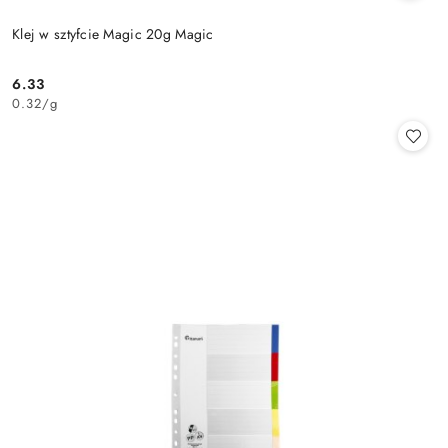
Klej w sztyfcie Magic 20g Magic
6.33
Cena:
0.32
/
g