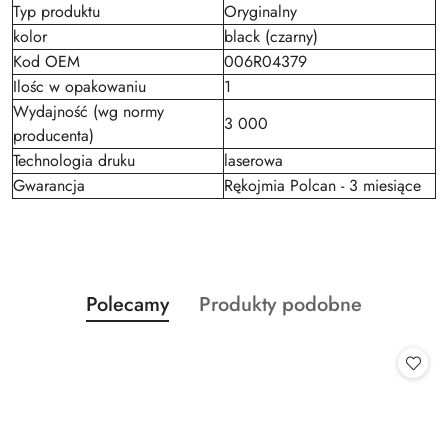
Typ produktu
Oryginalny
kolor
black (czarny)
Kod OEM
006R04379
Ilośc w opakowaniu
1
Wydajność (wg normy
3 000
producenta)
Technologia druku
laserowa
Gwarancja
Rękojmia Polcan - 3 miesiące
Produkty
Produkty
Polecamy
Produkty podobne
Pomiń karuzelę produktów
o
o
statusie:
statusie: