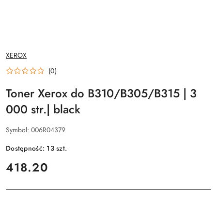
NAZWA
XEROX
PRODUCENTA:
(0)
Toner Xerox do B310/B305/B315 | 3
000 str.| black
Symbol:
006R04379
Dostępność:
13
szt.
cena:
418.20