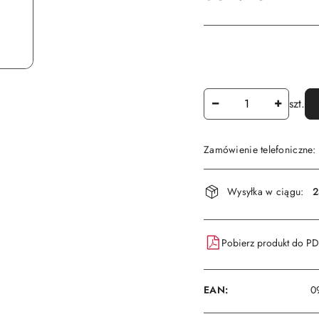
Ilość
szt.
Zamówienie telefoniczne
Dostępność
Wysyłka w ciągu:
2
i
dostawa
Pobierz produkt do P
EAN:
0