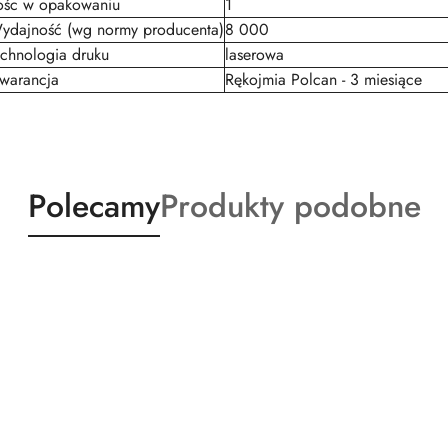
lośc w opakowaniu
1
ydajność (wg normy producenta)
8 000
echnologia druku
laserowa
warancja
Rękojmia Polcan - 3 miesiące
Produkty
Produkty
Polecamy
Produkty podobne
o
o
statusie:
statusie: