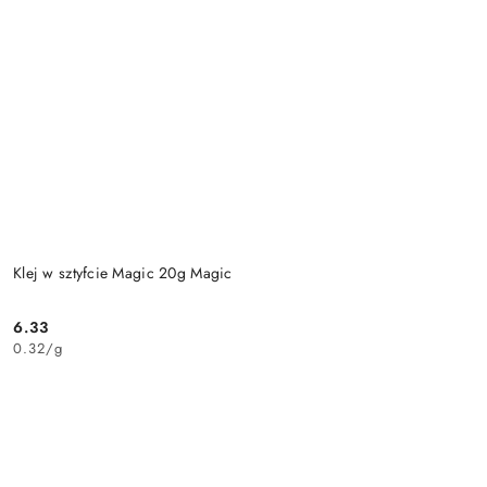
Klej w sztyfcie Magic 20g Magic
6.33
Cena:
0.32
/
g