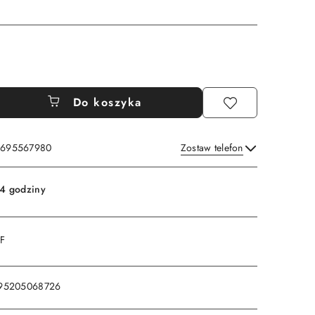
Do koszyka
: 695567980
Zostaw telefon
Wyślij
4 godziny
DF
95205068726