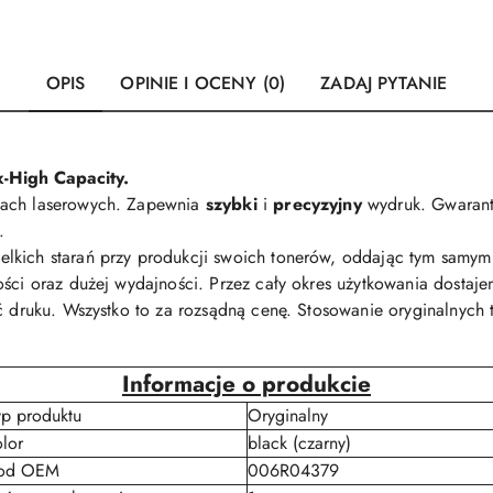
OPIS
OPINIE I OCENY (0)
ZADAJ PYTANIE
x-High Capacity.
kach laserowych. Zapewnia
szybki
i
precyzyjny
wydruk. Gwarant
.
lkich starań przy produkcji swoich tonerów, oddając tym samym 
ści oraz dużej wydajności. Przez cały okres użytkowania dostajem
ść druku. Wszystko to za rozsądną cenę. Stosowanie oryginalnyc
Informacje o produkcie
yp produktu
Oryginalny
olor
black (czarny)
od OEM
006R04379