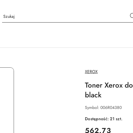
NAZWA
XEROX
PRODUCENTA:
Toner Xerox do
black
Symbol:
006R04380
Dostępność:
21
szt.
cena:
562.73