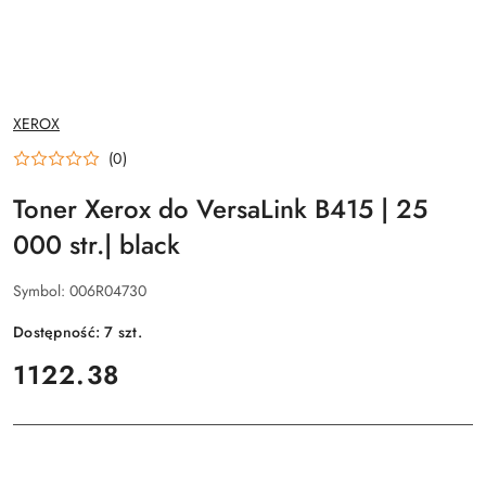
NAZWA
XEROX
PRODUCENTA:
(0)
Toner Xerox do VersaLink B415 | 25
000 str.| black
Symbol:
006R04730
Dostępność:
7
szt.
cena:
1122.38