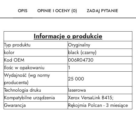
OPIS
OPINIE I OCENY (0)
ZADAJ PYTANIE
Informacje o produkcie
Typ produktu
Oryginalny
kolor
black (czarny)
Kod OEM
006R04730
Ilośc w opakowaniu
1
Wydajność (wg normy
25 000
producenta)
Technologia druku
laserowa
Kompatybilne urządzenia
Xerox VersaLink B415;
Gwarancja
Rękojmia Polcan - 3 miesiące