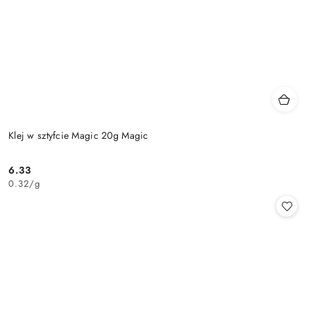
Klej w sztyfcie Magic 20g Magic
6.33
Cena:
0.32
/
g