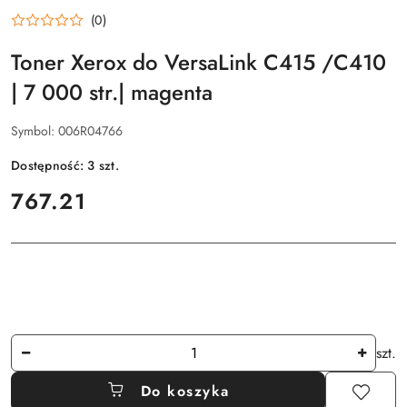
(0)
Toner Xerox do VersaLink C415 /C410
| 7 000 str.| magenta
Symbol:
006R04766
Dostępność:
3
szt.
cena:
767.21
Ilość
szt.
Do koszyka