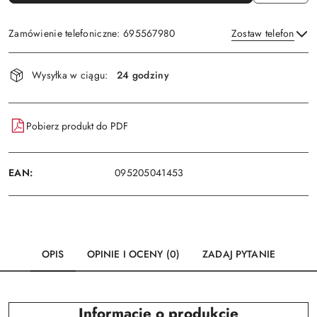
Zamówienie telefoniczne: 695567980
Zostaw telefon
Dostępność
Wysyłka w ciągu:
24 godziny
i
Wyślij
dostawa
Pobierz produkt do PDF
EAN:
095205041453
OPIS
OPINIE I OCENY (0)
ZADAJ PYTANIE
Informacje o produkcie