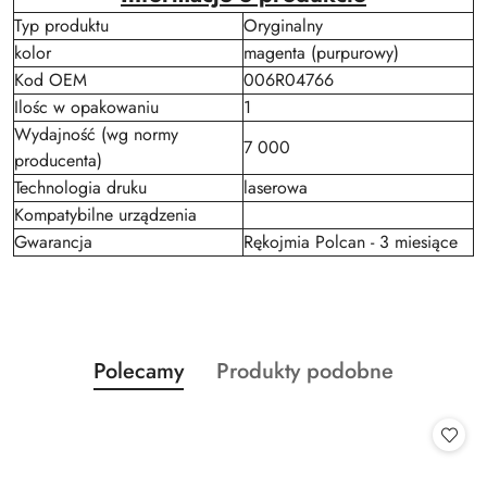
Typ produktu
Oryginalny
kolor
magenta (purpurowy)
Kod OEM
006R04766
Ilośc w opakowaniu
1
Wydajność (wg normy
7 000
producenta)
Technologia druku
laserowa
Kompatybilne urządzenia
Gwarancja
Rękojmia Polcan - 3 miesiące
Produkty
Produkty
Polecamy
Produkty podobne
Pomiń karuzelę produktów
o
o
statusie:
statusie: