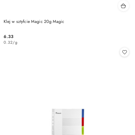
Klej w sztyfcie Magic 20g Magic
6.33
Cena:
0.32
/
g