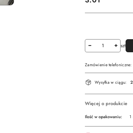
Ilość
szt
Zamówienie telefoniczne
Dostępność
Wysyłka w ciągu:
2
i
dostawa
Więcej o produkcie
Ilość w opakowaniu:
1 