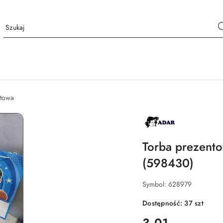
ntowa
NAZWA
PRODUCENTA:
ADAR
Torba prezent
(598430)
Symbol:
628979
Dostępność:
37
szt
cena:
3.01