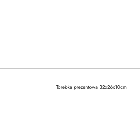
Torebka prezentowa 32x26x10cm
Pomiń karuzelę produktów