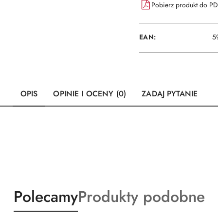
Pobierz produkt do P
EAN:
5
OPIS
OPINIE I OCENY (0)
ZADAJ PYTANIE
Produkty
Produkty
Polecamy
Produkty podobne
o
o