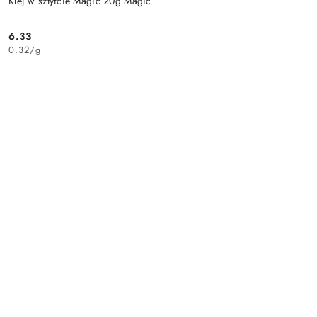
Klej w sztyfcie Magic 20g Magic
6.33
Cena:
0.32
/
g