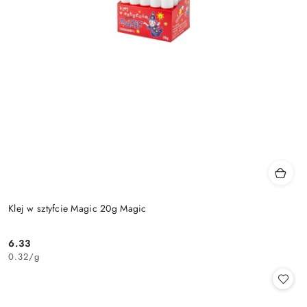
Klej w sztyfcie Magic 20g Magic
6.33
Cena:
0.32
/
g