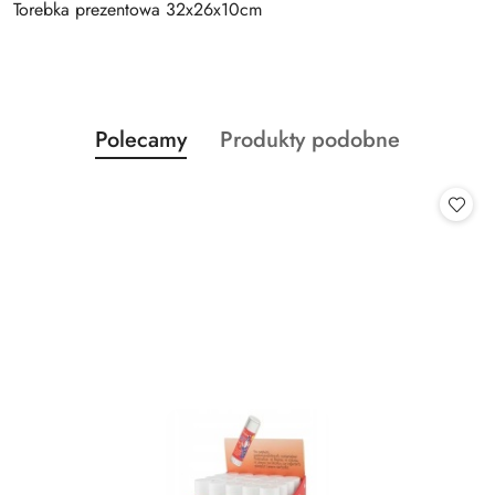
Torebka prezentowa 32x26x10cm
Produkty
Produkty
Polecamy
Produkty podobne
Pomiń karuzelę produktów
o
o
statusie:
statusie: