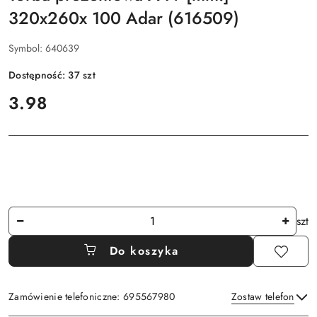
320x260x 100 Adar (616509)
Symbol:
640639
Dostępność:
37
szt
cena:
3.98
Ilość
szt
Do koszyka
Zamówienie telefoniczne: 695567980
Zostaw telefon