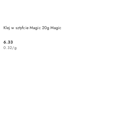
Klej w sztyfcie Magic 20g Magic
6.33
Cena:
0.32
/
g