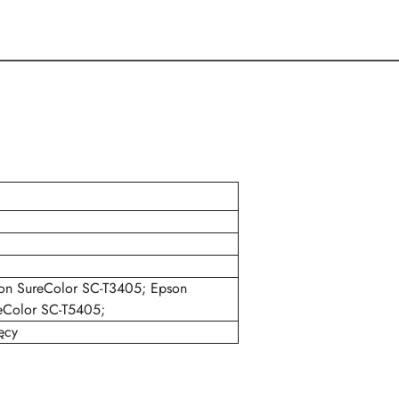
on SureColor SC-T3405; Epson
eColor SC-T5405;
ęcy