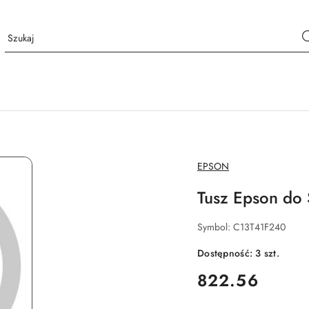
NAZWA
EPSON
PRODUCENTA:
Tusz Epson do
Symbol:
C13T41F240
Dostępność:
3
szt.
cena:
822.56