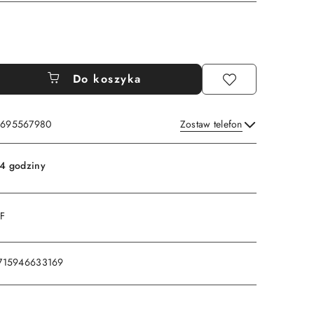
Do koszyka
: 695567980
Zostaw telefon
Wyślij
4 godziny
DF
715946633169