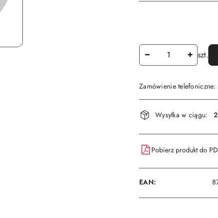
Ilość
szt.
Zamówienie telefoniczne
Dostępność
Wysyłka w ciągu:
2
i
dostawa
Pobierz produkt do P
EAN:
8