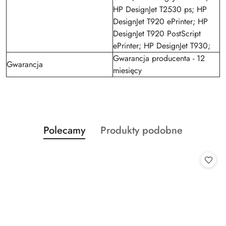
HP DesignJet T2530 ps; HP
DesignJet T920 ePrinter; HP
DesignJet T920 PostScript
ePrinter; HP DesignJet T930;
Gwarancja producenta - 12
Gwarancja
miesięcy
Produkty
Produkty
Polecamy
Produkty podobne
Pomiń karuzelę produktów
o
o
statusie:
statusie: