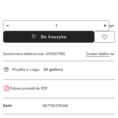
Ilość
szt.
Do koszyka
Zamówienie telefoniczne: 695567980
Zostaw telefon
Dostępność
Wysyłka w ciągu:
24 godziny
i
Wyślij
dostawa
Pobierz produkt do PDF
EAN:
887758278048