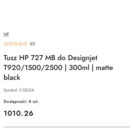
NAZWA
HP
PRODUCENTA:
(0)
Tusz HP 727 MB do Designjet
T920/1500/2500 | 300ml | matte
black
Symbol:
C1Q12A
Dostępność:
8
szt.
cena:
1010.26