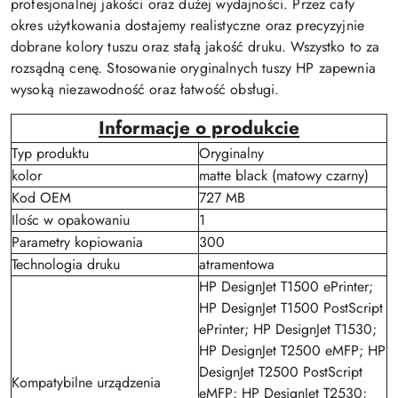
profesjonalnej jakości oraz dużej wydajności. Przez cały
okres użytkowania dostajemy realistyczne oraz precyzyjnie
dobrane kolory tuszu oraz stałą jakość druku. Wszystko to za
rozsądną cenę. Stosowanie oryginalnych tuszy HP zapewnia
wysoką niezawodność oraz łatwość obsługi.
Informacje o produkcie
Typ produktu
Oryginalny
kolor
matte black (matowy czarny)
Kod OEM
727 MB
Ilośc w opakowaniu
1
Parametry kopiowania
300
Technologia druku
atramentowa
HP DesignJet T1500 ePrinter;
HP DesignJet T1500 PostScript
ePrinter; HP DesignJet T1530;
HP DesignJet T2500 eMFP; HP
DesignJet T2500 PostScript
Kompatybilne urządzenia
eMFP; HP DesignJet T2530;