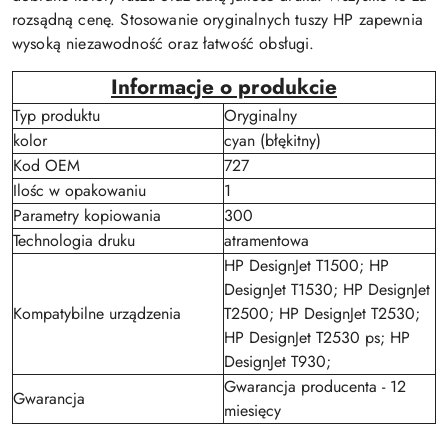
rozsądną cenę. Stosowanie oryginalnych tuszy HP zapewnia
wysoką niezawodność oraz łatwość obsługi.
Informacje o produkcie
Typ produktu
Oryginalny
kolor
cyan (błękitny)
Kod OEM
727
Ilośc w opakowaniu
1
Parametry kopiowania
300
Technologia druku
atramentowa
HP DesignJet T1500; HP
DesignJet T1530; HP DesignJet
Kompatybilne urządzenia
T2500; HP DesignJet T2530;
HP DesignJet T2530 ps; HP
DesignJet T930;
Gwarancja producenta - 12
Gwarancja
miesięcy