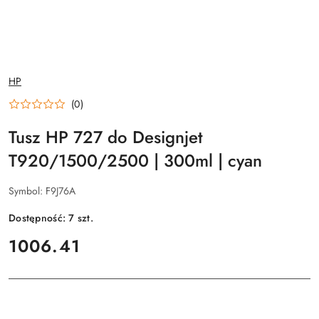
NAZWA
HP
PRODUCENTA:
(0)
Tusz HP 727 do Designjet
T920/1500/2500 | 300ml | cyan
Symbol:
F9J76A
Dostępność:
7
szt.
cena:
1006.41