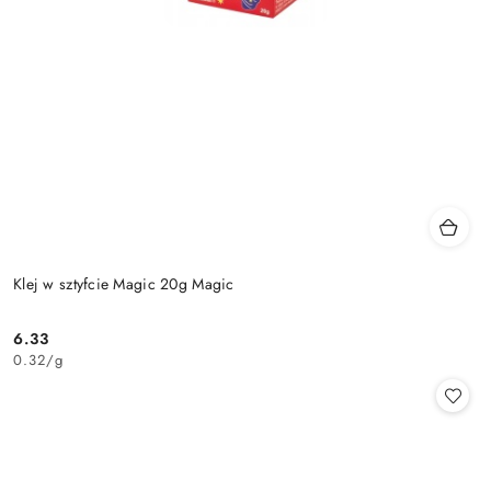
Klej w sztyfcie Magic 20g Magic
6.33
Cena:
0.32
/
g