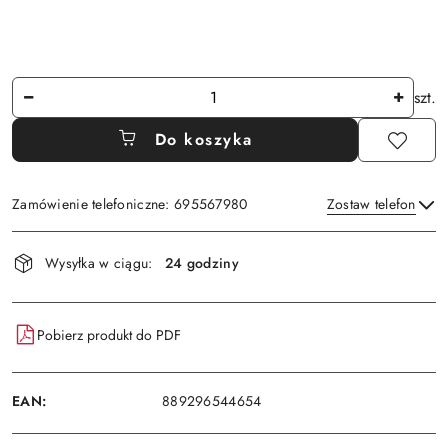
Ilość
szt.
Do koszyka
Zamówienie telefoniczne: 695567980
Zostaw telefon
Dostępność
Wysyłka w ciągu:
24 godziny
i
Wyślij
dostawa
Pobierz produkt do PDF
EAN:
889296544654