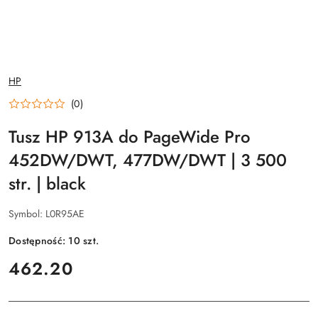
NAZWA
HP
PRODUCENTA:
(0)
Tusz HP 913A do PageWide Pro
452DW/DWT, 477DW/DWT | 3 500
str. | black
Symbol:
L0R95AE
Dostępność:
10
szt.
cena:
462.20