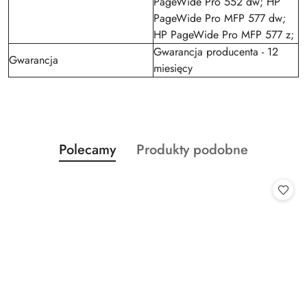
PageWide Pro 552 dw; HP
PageWide Pro MFP 577 dw;
HP PageWide Pro MFP 577 z;
Gwarancja producenta - 12
Gwarancja
miesięcy
Produkty
Produkty
Polecamy
Produkty podobne
Pomiń karuzelę produktów
o
o
statusie:
statusie: