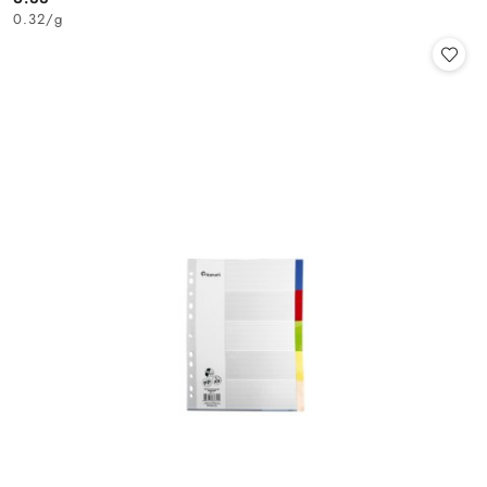
Cena:
0.32
/
g