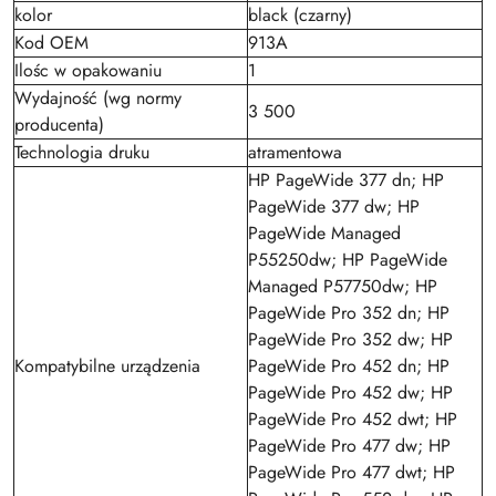
kolor
black (czarny)
Kod OEM
913A
Ilośc w opakowaniu
1
Wydajność (wg normy
3 500
producenta)
Technologia druku
atramentowa
HP PageWide 377 dn; HP
PageWide 377 dw; HP
PageWide Managed
P55250dw; HP PageWide
Managed P57750dw; HP
PageWide Pro 352 dn; HP
PageWide Pro 352 dw; HP
Kompatybilne urządzenia
PageWide Pro 452 dn; HP
PageWide Pro 452 dw; HP
PageWide Pro 452 dwt; HP
PageWide Pro 477 dw; HP
PageWide Pro 477 dwt; HP