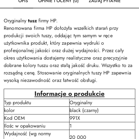
OPIS
OPINIE I OCENY (0)
ZADAJ PYTANIE
Oryginalny
tusz
firmy HP.
Renomowana firma HP dołożyła wszelkich starań przy
produkcji swoich tuszy, oddając tym samym w ręce
użytkownika produkt, który zapewnia wydruki o
profesjonalnej jakości oraz dużej wydajności. Przez cały
okres użytkowania dostajemy realistyczne oraz precyzyjnie
dobrane kolory tuszu oraz stałą jakość druku. Wszystko to za
rozsądną cenę. Stosowanie oryginalnych tuszy HP zapewnia
wysoką niezawodność oraz łatwość obsługi.
Informacje o produkcie
Typ produktu
Oryginalny
kolor
black (czarny)
Kod OEM
991X
Ilośc w opakowaniu
1
Wydajność (wg normy
20 000