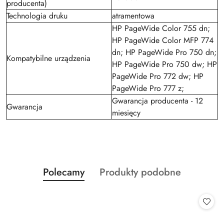
producenta)
Technologia druku
atramentowa
HP PageWide Color 755 dn;
HP PageWide Color MFP 774
dn; HP PageWide Pro 750 dn;
Kompatybilne urządzenia
HP PageWide Pro 750 dw; HP
PageWide Pro 772 dw; HP
PageWide Pro 777 z;
Gwarancja producenta - 12
Gwarancja
miesięcy
Produkty
Produkty
Polecamy
Produkty podobne
Pomiń karuzelę produktów
o
o
statusie:
statusie: