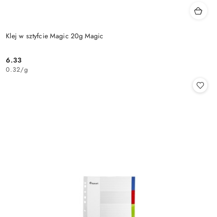
Klej w sztyfcie Magic 20g Magic
6.33
Cena:
0.32
/
g