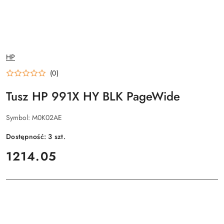
NAZWA
HP
PRODUCENTA:
(0)
Tusz HP 991X HY BLK PageWide
Symbol:
M0K02AE
Dostępność:
3
szt.
cena:
1214.05