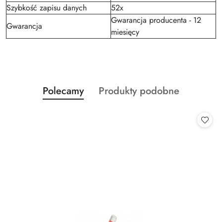
Szybkość zapisu danych
52x
Gwarancja producenta - 12
Gwarancja
miesięcy
Produkty
Produkty
Polecamy
Produkty podobne
Pomiń karuzelę produktów
o
o
statusie:
statusie: