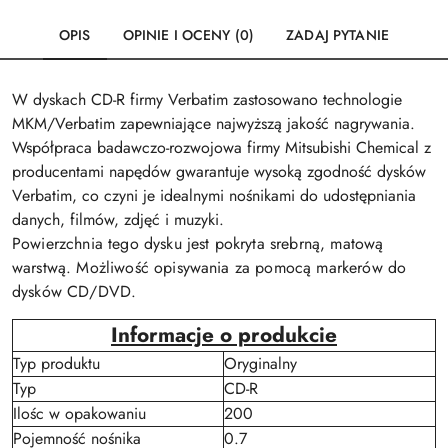
OPIS
OPINIE I OCENY (0)
ZADAJ PYTANIE
W dyskach CD-R firmy Verbatim zastosowano technologie
MKM/Verbatim zapewniające najwyższą jakość nagrywania.
Współpraca badawczo-rozwojowa firmy Mitsubishi Chemical z
producentami napędów gwarantuje wysoką zgodność dysków
Verbatim, co czyni je idealnymi nośnikami do udostępniania
danych, filmów, zdjęć i muzyki.
Powierzchnia tego dysku jest pokryta srebrną, matową
warstwą. Możliwość opisywania za pomocą markerów do
dysków CD/DVD.
Informacje o produkcie
Typ produktu
Oryginalny
Typ
CD-R
Ilośc w opakowaniu
200
Pojemność nośnika
0.7