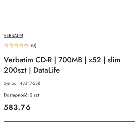
NAZWA
VERBATIM
PRODUCENTA:
(0)
Verbatim CD-R | 700MB | x52 | slim
200szt | DataLife
Symbol:
43347-28B
Dostępność:
2
szt.
cena:
583.76