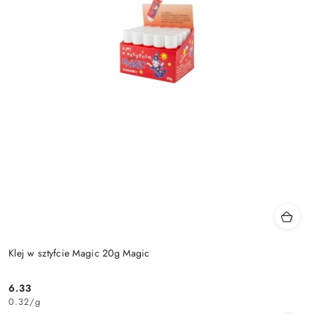
Klej w sztyfcie Magic 20g Magic
6.33
Cena:
0.32
/
g