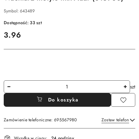
Symbol:
643489
Dostępność:
33
szt
cena:
3.96
Ilość
szt
Do koszyka
Zamówienie telefoniczne: 695567980
Zostaw telefon
Dostępność
Wysyłka w ciągu:
24 godziny