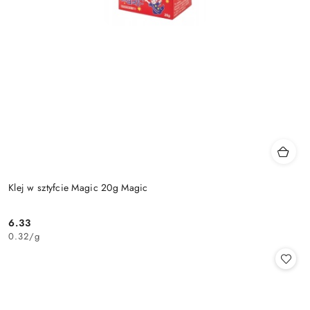
Klej w sztyfcie Magic 20g Magic
6.33
Cena:
0.32
/
g