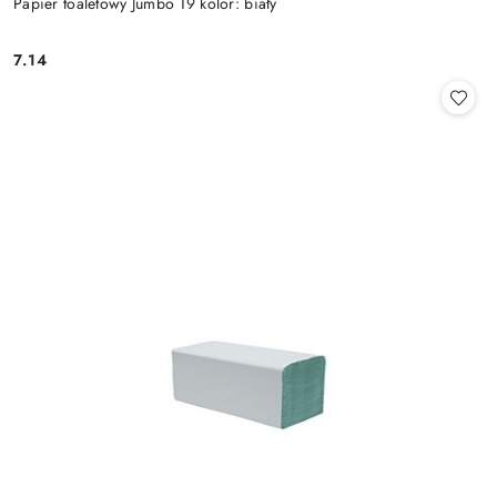
Papier toaletowy Jumbo 19 kolor: biały
7.14
Cena: