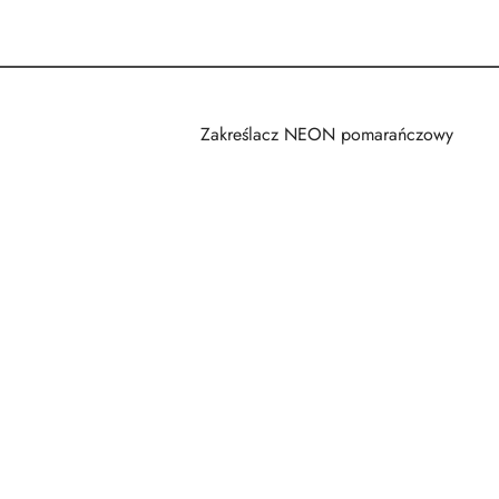
Zakreślacz NEON pomarańczowy
Pomiń karuzelę produktów