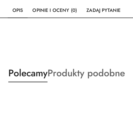
OPIS
OPINIE I OCENY (0)
ZADAJ PYTANIE
Produkty
Produkty
Polecamy
Produkty podobne
o
o
statusie:
statusie: