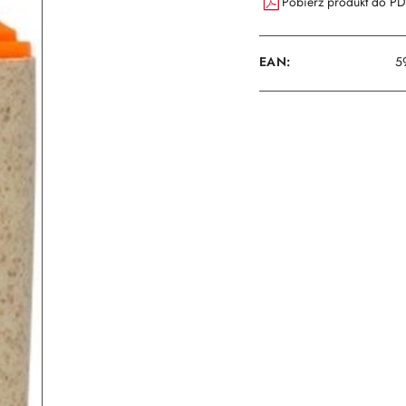
Pobierz produkt do P
EAN:
5