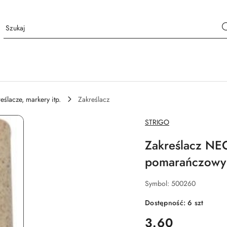
eślacze, markery itp.
Zakreślacz
NAZWA
STRIGO
PRODUCENTA:
Zakreślacz NE
pomarańczowy 
Symbol:
500260
Dostępność:
6
szt
cena:
3.60