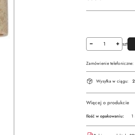
Ilość
szt
Zamówienie telefoniczne
Dostępność
Wysyłka w ciągu:
2
i
dostawa
Więcej o produkcie
Ilość w opakowaniu:
1 