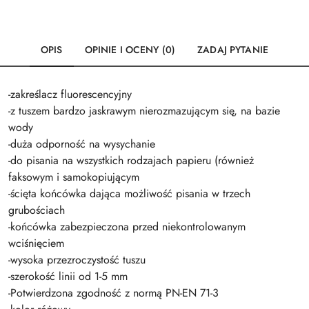
OPIS
OPINIE I OCENY (0)
ZADAJ PYTANIE
-zakreślacz fluorescencyjny
-z tuszem bardzo jaskrawym nierozmazującym się, na bazie
wody
-duża odporność na wysychanie
-do pisania na wszystkich rodzajach papieru (również
faksowym i samokopiującym
-ścięta końcówka dająca możliwość pisania w trzech
grubościach
-końcówka zabezpieczona przed niekontrolowanym
wciśnięciem
-wysoka przezroczystość tuszu
-szerokość linii od 1-5 mm
-Potwierdzona zgodność z normą PN-EN 71-3