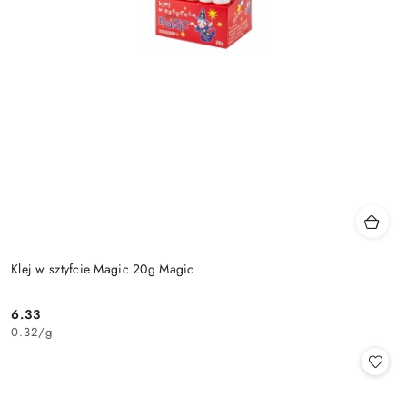
Klej w sztyfcie Magic 20g Magic
6.33
Cena:
0.32
/
g