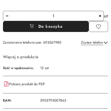
Ilość
szt
Do koszyka
Zamówienie telefoniczne: 695567980
Zostaw telefon
Dostępność
Więcej o produkcie
i
Wyślij
dostawa
Ilość w opakowaniu:
12 szt
Pobierz produkt do PDF
EAN:
5903795007863