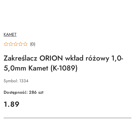
NAZWA
KAMET
PRODUCENTA:
(0)
Zakreślacz ORION wkład różowy 1,0-
5,0mm Kamet (K-1089)
Symbol:
1334
Dostępność:
286
szt
cena:
1.89