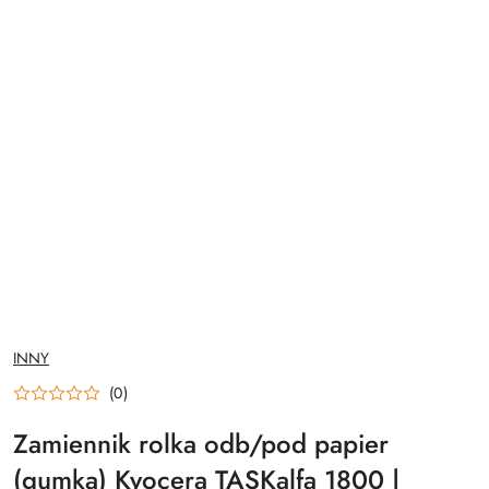
NAZWA
INNY
PRODUCENTA:
(0)
Zamiennik rolka odb/pod papier
(gumka) Kyocera TASKalfa 1800 |