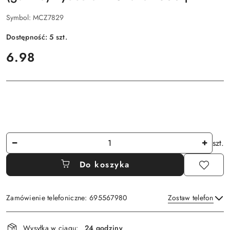
Symbol:
MCZ7829
Dostępność:
5
szt.
cena:
6.98
Ilość
szt.
Do koszyka
Zamówienie telefoniczne: 695567980
Zostaw telefon
Dostępność
Wysyłka w ciągu:
24 godziny