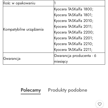
Ilośc w opakowaniu
1
Kyocera TASKalfa 1800;
Kyocera TASKalfa 1801;
Kyocera TASKalfa 2010;
Kyocera TASKalfa 2011;
Kompatybilne urządzenia
Kyocera TASKalfa 2200;
Kyocera TASKalfa 2201;
Kyocera TASKalfa 2210;
Kyocera TASKalfa 2211;
Gwarancja producenta - 6
Gwarancja
miesięcy
Produkty
Produkty
Polecamy
Produkty podobne
Pomiń karuzelę produktów
o
o
statusie:
statusie: