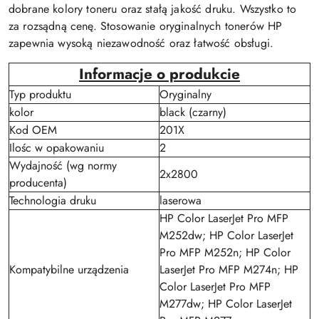
dobrane kolory toneru oraz stałą jakość druku. Wszystko to
za rozsądną cenę. Stosowanie oryginalnych tonerów HP
zapewnia wysoką niezawodność oraz łatwość obsługi.
Informacje o produkcie
Typ produktu
Oryginalny
kolor
black (czarny)
Kod OEM
201X
Ilośc w opakowaniu
2
Wydajność (wg normy
2x2800
producenta)
Technologia druku
laserowa
HP Color LaserJet Pro MFP
M252dw; HP Color LaserJet
Pro MFP M252n; HP Color
Kompatybilne urządzenia
LaserJet Pro MFP M274n; HP
Color LaserJet Pro MFP
M277dw; HP Color LaserJet