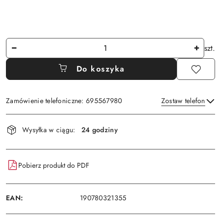
Ilość
szt.
Do koszyka
Zamówienie telefoniczne: 695567980
Zostaw telefon
Dostępność
Wysyłka w ciągu:
24 godziny
i
Wyślij
dostawa
Pobierz produkt do PDF
EAN:
190780321355