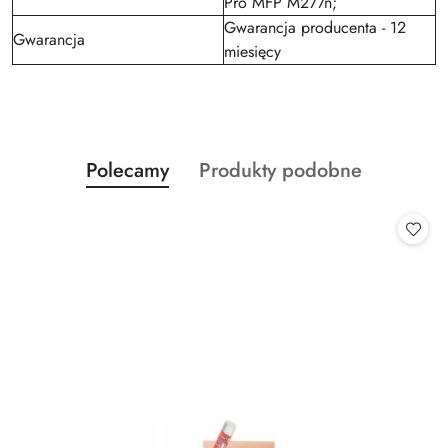
Pro MFP M277n;
Gwarancja producenta - 12
Gwarancja
miesięcy
Produkty
Produkty
Polecamy
Produkty podobne
Pomiń karuzelę produktów
o
o
statusie:
statusie: