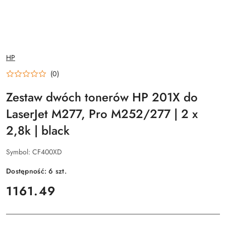
NAZWA
HP
PRODUCENTA:
(0)
Zestaw dwóch tonerów HP 201X do
LaserJet M277, Pro M252/277 | 2 x
2,8k | black
Symbol:
CF400XD
Dostępność:
6
szt.
cena:
1161.49