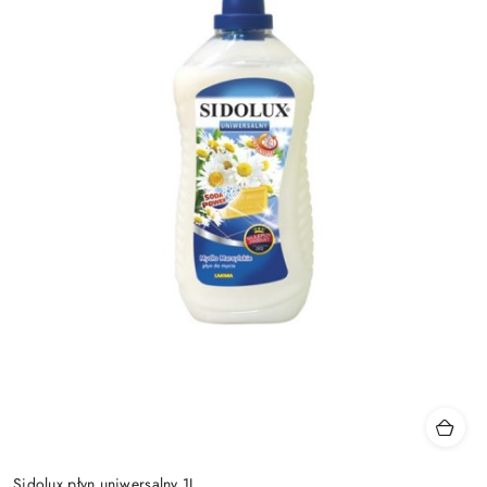
Sidolux płyn uniwersalny 1L