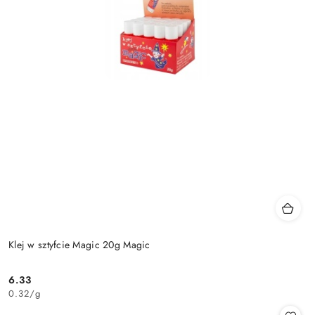
Klej w sztyfcie Magic 20g Magic
6.33
Cena:
0.32
/
g