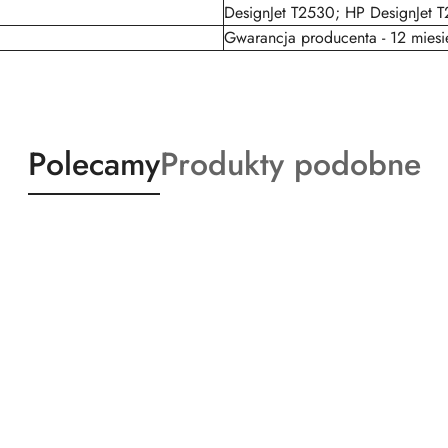
DesignJet T2530; HP DesignJet T
Gwarancja producenta - 12 miesi
Produkty
Produkty
Polecamy
Produkty podobne
o
o
statusie:
statusie: