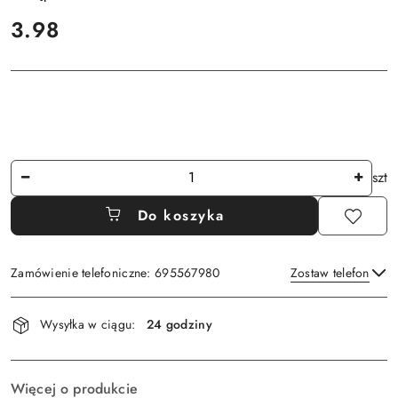
cena:
3.98
Ilość
szt
Do koszyka
Zamówienie telefoniczne: 695567980
Zostaw telefon
Dostępność
Wysyłka w ciągu:
24 godziny
i
Wyślij
dostawa
Więcej o produkcie