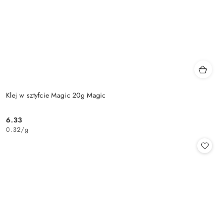
Klej w sztyfcie Magic 20g Magic
6.33
Cena:
0.32
/
g