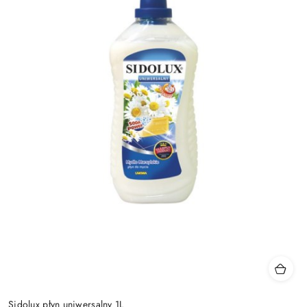
Sidolux płyn uniwersalny 1L