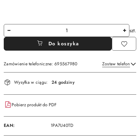
Ilość
szt.
Do koszyka
Zamówienie telefoniczne: 695567980
Zostaw telefon
Dostępność
Wysyłka w ciągu:
24 godziny
i
Wyślij
dostawa
Pobierz produkt do PDF
EAN:
1PA7U40TD