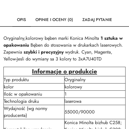
OPIS
OPINIE I OCENY (0)
ZADAJ PYTANIE
Oryginalny,kolorowy bęben marki Konica Minolta
1 sztuka w
opakowaniu
Bęben do stosowania w drukarkach laserowych.
Zapewnia
szybki i precyzyjny
wydruk. Cyan, Magenta,
Yellow-Jesli do wymiany sa 3 kolory to 3xA7U40TD
Informacje o produkcie
Typ produktu
Oryginalny
kolor
kolorowy
Ilośc w opakowaniu
1
Technologia druku
laserowa
Wydajność (wg normy
55000/90000
producenta)
Konica Minolta bizhub C258;