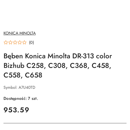
NAZWA
KONICA MINOLTA
PRODUCENTA:
(0)
Bęben Konica Minolta DR-313 color
Bizhub C258, C308, C368, C458,
C558, C658
Symbol:
A7U40TD
Dostępność:
7
szt.
cena:
953.59