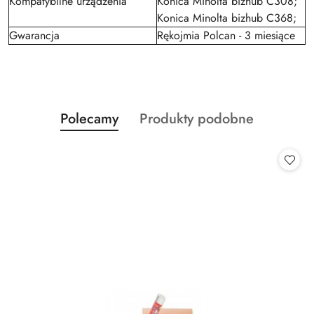
Kompatybilne urządzenia
Konica Minolta bizhub C308;
Konica Minolta bizhub C368;
Gwarancja
Rękojmia Polcan - 3 miesiące
Produkty
Produkty
Polecamy
Produkty podobne
Pomiń karuzelę produktów
o
o
statusie:
statusie: