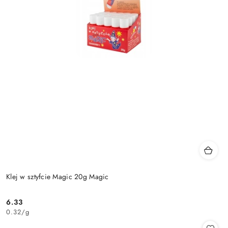
Klej w sztyfcie Magic 20g Magic
6.33
Cena:
0.32
/
g