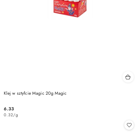
Klej w sztyfcie Magic 20g Magic
6.33
Cena:
0.32
/
g