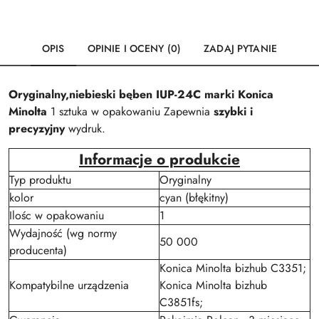
OPIS
OPINIE I OCENY (0)
ZADAJ PYTANIE
Oryginalny,niebieski bęben IUP-24C marki Konica
Minolta
1 sztuka w opakowaniu Zapewnia
szybki i
precyzyjny
wydruk.
Informacje o produkcie
Typ produktu
Oryginalny
kolor
cyan (błękitny)
Ilośc w opakowaniu
1
Wydajność (wg normy
50 000
producenta)
Konica Minolta bizhub C3351;
Kompatybilne urządzenia
Konica Minolta bizhub
C3851fs;