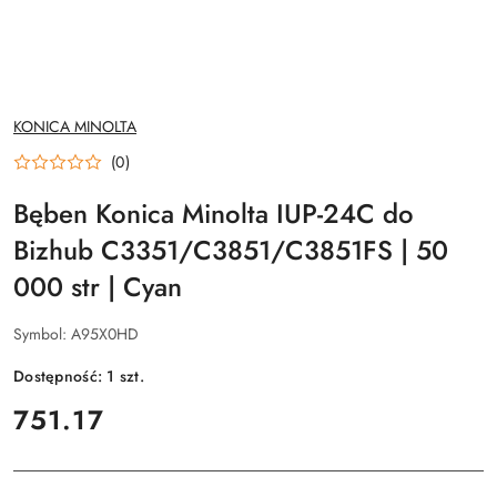
NAZWA
KONICA MINOLTA
PRODUCENTA:
(0)
Bęben Konica Minolta IUP-24C do
Bizhub C3351/C3851/C3851FS | 50
000 str | Cyan
Symbol:
A95X0HD
Dostępność:
1
szt.
cena:
751.17