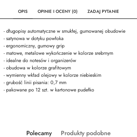
OPIS
OPINIE I OCENY (0)
ZADAJ PYTANIE
- długopisy automatyczne w smukłej, gumowanej obudowie
- satynowa w dotyku powłoka
- ergonomiczny, gumowy grip
- matowe, metalowe wykończenie w kolorze srebrnym
- idealne do notesów i organizerów
- obudowa w kolorze grafitowym
- wymienny wkład olejowy w kolorze niebieskim
- grubość linii pisania: 0,7 mm
- pakowane po 12 szt. w kartonowe pudełko
Produkty
Produkty
Polecamy
Produkty podobne
Pomiń karuzelę produktów