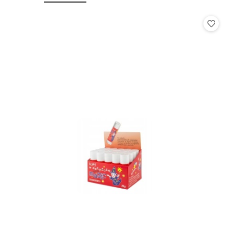
o
o
statusie:
statusie: