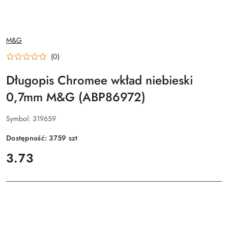
NAZWA
M&G
PRODUCENTA:
(0)
Długopis Chromee wkład niebieski
0,7mm M&G (ABP86972)
Symbol:
319659
Dostępność:
3759
szt
cena:
3.73