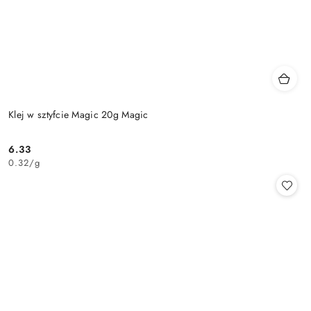
Klej w sztyfcie Magic 20g Magic
6.33
Cena:
0.32
/
g