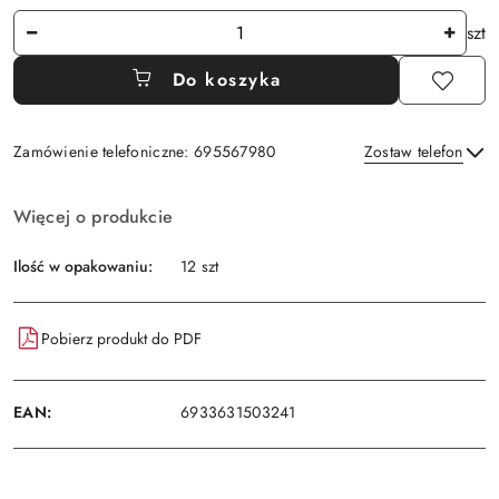
Ilość
szt
Do koszyka
Zamówienie telefoniczne: 695567980
Zostaw telefon
Dostępność
Więcej o produkcie
i
Wyślij
dostawa
Ilość w opakowaniu:
12 szt
Pobierz produkt do PDF
EAN:
6933631503241