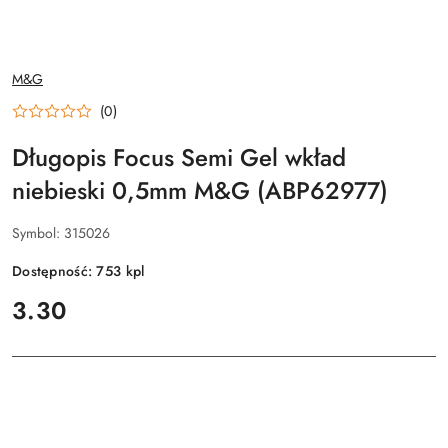
NAZWA
M&G
PRODUCENTA:
(0)
Długopis Focus Semi Gel wkład
niebieski 0,5mm M&G (ABP62977)
Symbol:
315026
Dostępność:
753
kpl
cena:
3.30