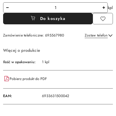
Ilość
kpl
Do koszyka
Zamówienie telefoniczne: 695567980
Zostaw telefon
Dostępność
Więcej o produkcie
i
Wyślij
dostawa
Ilość w opakowaniu:
1 kpl
Pobierz produkt do PDF
EAN:
6933631500042