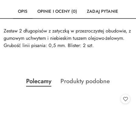
OPIS
OPINIE I OCENY (0)
ZADAJ PYTANIE
Zestaw 2 długopisów z zatyczką w przezroczystej obudowie, z
gumowym uchwytem i niebieskim tuszem olejowo-żelowym.
Grubość linii pisania: 0,5 mm. Blister: 2 szt.
Produkty
Produkty
Polecamy
Produkty podobne
Pomiń karuzelę produktów
o
o
statusie:
statusie: