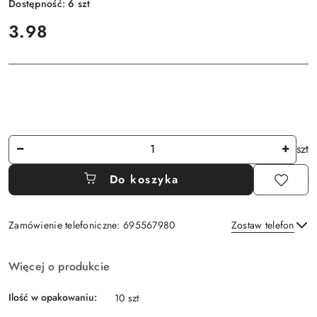
Dostępność:
6
szt
cena:
3.98
Ilość
szt
Do koszyka
Zamówienie telefoniczne: 695567980
Zostaw telefon
Dostępność
Więcej o produkcie
i
Wyślij
dostawa
Ilość w opakowaniu:
10 szt