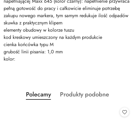
napełniającej Maxx 645 (kolor czarny): napełnienie przywraca
pełną gotowość do pracy i całkowicie eliminuje potrzebę
zakupu nowego markera, tym samym redukuje ilość odpadów
skuwka z praktycznym klipem
elementy obudowy w kolorze tuszu
kod kreskowy umieszczony na każdym produkcie
cienka końcówka typu M
grubość linii pisania: 1,0 mm
kolor:
Produkty
Produkty
Polecamy
Produkty podobne
Pomiń karuzelę produktów
o
o
statusie:
statusie: