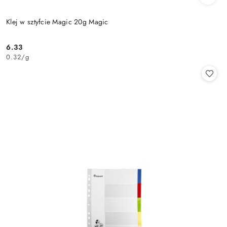
Klej w sztyfcie Magic 20g Magic
6.33
Cena:
0.32
/
g