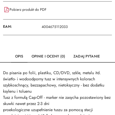
Pobierz produkt do PDF
EAN:
4004675112033
OPIS
OPINIE I OCENY (0)
ZADAJ PYTANIE
Do pisania po folii, plastiku, CD/DVD, szkle, metalu itd.
światło- i wodoodporny tusz w intensywnych kolorach
szybkoschnący, bezzapachowy, nietoksyczny - bez dodatku
ksylenu i toluenu
Tusz z formułą Cap-Off - marker nie zasycha pozostawiony bez
skuwki nawet przez 2-3 dni
proekologiczne uzupełnienie tuszu za pomocą stacji