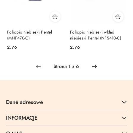
Foliopis niebieski Pentel
Foliopis niebieski wkład
(MNF470-C)
niebieski Pentel (NFS410-C)
Cena:
Cena:
2.76
2.76
Dane adresowe
INFORMACJE