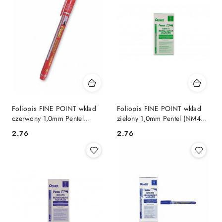
Foliopis FINE POINT wkład
Foliopis FINE POINT wkład
czerwony 1,0mm Pentel
zielony 1,0mm Pentel (NM470-
(NM470-B)
d)
Cena:
Cena:
2.76
2.76