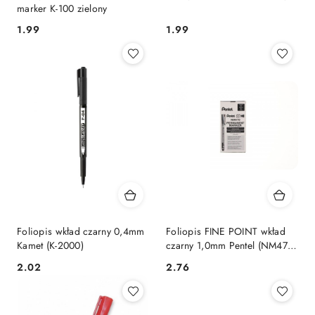
marker K-100 zielony
Cena:
Cena:
1.99
1.99
Foliopis wkład czarny 0,4mm
Foliopis FINE POINT wkład
Kamet (K-2000)
czarny 1,0mm Pentel (NM470-
A)
Cena:
Cena:
2.02
2.76