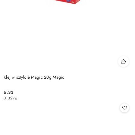
Klej w sztyfcie Magic 20g Magic
6.33
Cena:
0.32
/
g