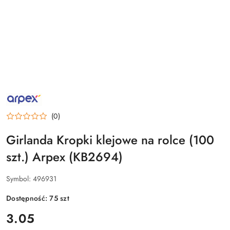
NAZWA
PRODUCENTA:
ARPEX
(0)
Girlanda Kropki klejowe na rolce (100
szt.) Arpex (KB2694)
Symbol:
496931
Dostępność:
75
szt
cena:
3.05