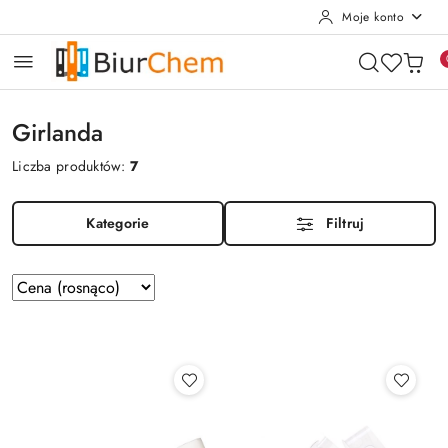
Moje konto
Przejdź do treści głównej
Przejdź do wyszukiwarki
Przejdź do moje konto
Przejdź do menu głównego
Przejdź do stopki
Girlanda
Liczba produktów:
7
Kategorie
Filtruj
Zastosowano
Sortuj
według
sortowanie:
Cena
(rosnąco).