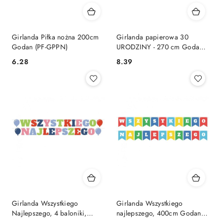
Girlanda Piłka nożna 200cm
Girlanda papierowa 30
Godan (PF-GPPN)
URODZINY - 270 cm Godan
(GP-GF30)
Cena:
Cena:
6.28
8.39
Girlanda Wszystkiego
Girlanda Wszystkiego
Najlepszego, 4 baloniki,
najlepszego, 400cm Godan