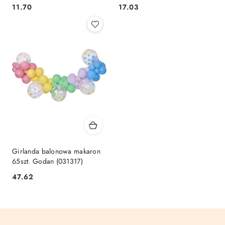
2x300 cm Godan (PF-GWN4)
(PF-BWNK)
Cena:
Cena:
11.70
17.03
Girlanda balonowa makaron
65szt. Godan (031317)
Cena:
47.62