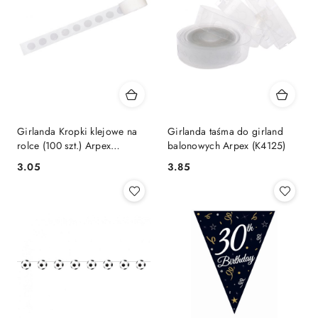
Girlanda Kropki klejowe na
Girlanda taśma do girland
rolce (100 szt.) Arpex
balonowych Arpex (K4125)
(KB2694)
Cena:
Cena:
3.05
3.85