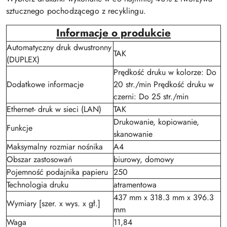
sztucznego pochodzącego z recyklingu.
Informacje o produkcie
Automatyczny druk dwustronny
TAK
(DUPLEX)
Prędkość druku w kolorze: Do
Dodatkowe informacje
20 str./min Prędkość druku w
czerni: Do 25 str./min
Ethernet- druk w sieci (LAN)
TAK
Drukowanie, kopiowanie,
Funkcje
skanowanie
Maksymalny rozmiar nośnika
A4
Obszar zastosowań
biurowy, domowy
Pojemność podajnika papieru
250
Technologia druku
atramentowa
437 mm x 318.3 mm x 396.3
Wymiary [szer. x wys. x gł.]
mm
Waga
11,84