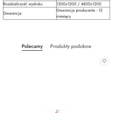
Rozdzielczość wydruku
1200x1200 / 4800x1200
Gwarancja producenta - 12
Gwarancja
miesięcy
Produkty
Produkty
Polecamy
Produkty podobne
Pomiń karuzelę produktów
o
o
statusie:
statusie: