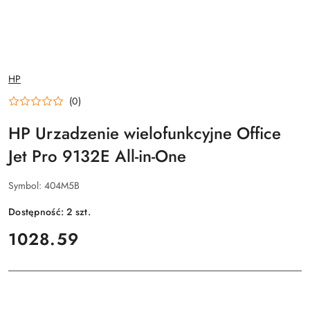
NAZWA
HP
PRODUCENTA:
(0)
HP Urzadzenie wielofunkcyjne Office
Jet Pro 9132E All-in-One
Symbol:
404M5B
Dostępność:
2
szt.
cena:
1028.59