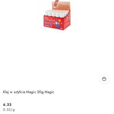
Klej w sztyfcie Magic 20g Magic
6.33
Cena:
0.32
/
g