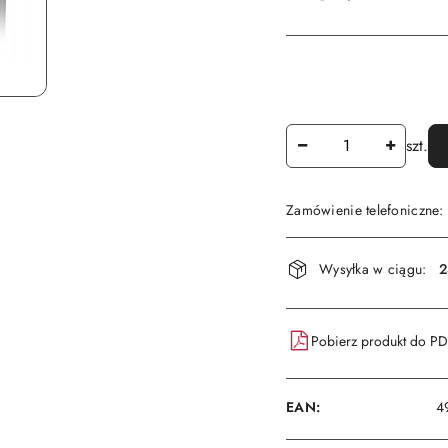
Ilość
szt.
Zamówienie telefoniczne
Dostępność
Wysyłka w ciągu:
2
i
dostawa
Pobierz produkt do P
EAN:
4