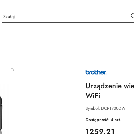
NAZWA
PRODUCENTA:
BROTHER
Urządzenie wi
WiFi
Symbol:
DCPT730DW
Dostępność:
4
szt.
cena:
1259.21