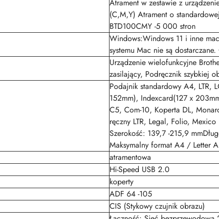
Atrament w zestawie z urządzeni
(C,M,Y) Atrament o standardowe
BTD100CMY -5 000 stron
Windows:Windows 11 i inne macOS:
systemu Mac nie są dostarczane
Urządzenie wielofunkcyjne Brot
zasilający, Podręcznik szybkiej o
Podajnik standardowy A4, LTR, L
152mm), Indexcard(127 x 203mm)
C5, Com-10, Koperta DL, Monarc
ręczny LTR, Legal, Folio, Mexico
Szerokość: 139,7 -215,9 mmDług
Maksymalny format A4 / Letter 
atramentowa
Hi-Speed USB 2.0
koperty
ADF 64 -105
CIS (Stykowy czujnik obrazu)
Łączność: Sieć bezprzewodowa 2