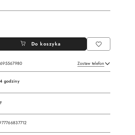
Do koszyka
: 695567980
Zostaw telefon
Wyślij
4 godziny
DF
977766837712