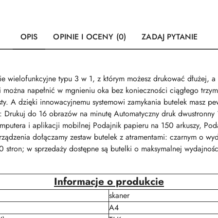
OPIS
OPINIE I OCENY (0)
ZADAJ PYTANIE
ielofunkcyjne typu 3 w 1, z którym możesz drukować dłużej, a 
i można napełnić w mgnieniu oka bez konieczności ciągłego trzym
ysty. A dzięki innowacyjnemu systemowi zamykania butelek masz pe
y: Drukuj do 16 obrazów na minutę Automatyczny druk dwustronn
mputera i aplikacji mobilnej Podajnik papieru na 150 arkuszy, Pod
ządzenia dołączamy zestaw butelek z atramentami: czarnym o wyd
 stron; w sprzedaży dostępne są butelki o maksymalnej wydajnośc
Informacje o produkcie
skaner
A4