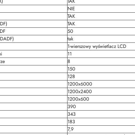
X)
TAK
NIE
TAK
ADF)
TAK
ADF
50
 (DADF)
tak
1-wierszowy wyświetlacz LCD
i
11
rze
8
150
128
1200x6000
1200x2400
1200x600
390
343
183
7,9