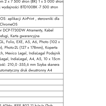
em 2 x 7 500 stron (BK) 1 x 5 000 stron
j wydajności BTD100BK -7 500 stron
 aplikacji AirPrint , sterowniki dla
. ChromeOS
her DCP-T730DW Atramenty, Kabel
bsługi, Karta gwarancyjna
GL, Folio, EXE, A5, A6, Photo (102 x
, Photo-2L (127 x 178mm), Koperta
h, Mexico Legal, IndiaLegal Podajnik
 Legal, IndiaLegal, A4, A5, 10 x 15cm
ość: 210,0 -355,6 mm Szyba skanera
Automatyczny druk dwustronny A4
,4GHz: IEEE 802.11 b/g/n (Tryb