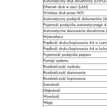
Automatyczny druk dwustronny (DUPLE
Ethernet- druk w sieci (LAN)
Wireless- druk przez WiFi
Automatyczny podajnik dokumentów (
Pojemość podajnika automatycznego 
Automatyczne skanowanie dwustronne
Wyświetlacz
Prędkość druku/kopiowania A4 w czern
Prędkość druku/kopiowania A4 w kolo
Pojemność podajnika papieru
Pamięć systemu
Rozdzielczość wydruku
Rozdzielczość skanowania
Rozdzielczość kopiowania
Szerokość
Głębokość
Wysokość
Waga