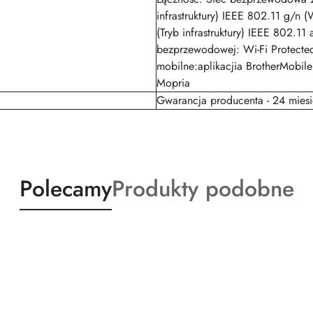
infrastruktury) IEEE 802.11 g/n 
(Tryb infrastruktury) IEEE 802.11 
bezprzewodowej: Wi-Fi Protecte
mobilne:aplikacjia BrotherMobile
Mopria
Gwarancja producenta - 24 mies
Produkty
Produkty
Polecamy
Produkty podobne
o
o
statusie:
statusie: